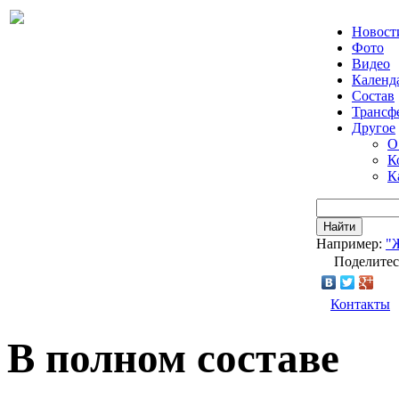
Новост
Фото
Видео
Календ
Состав
Трансф
Другое
О
К
К
Найти
Например:
"
Поделитес
Контакты
В полном составе