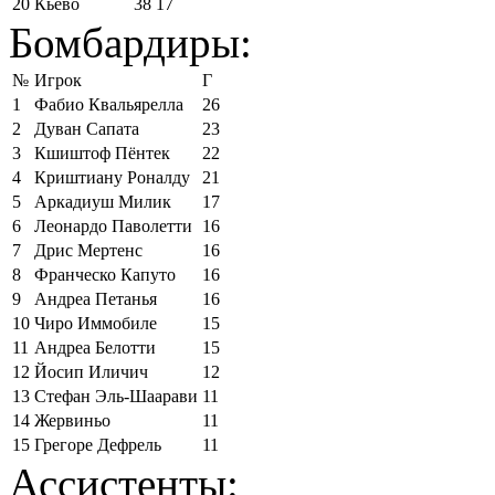
20
Кьево
38
17
Бомбардиры:
№
Игрок
Г
1
Фабио Квальярелла
26
2
Дуван Сапата
23
3
Кшиштоф Пёнтек
22
4
Криштиану Роналду
21
5
Аркадиуш Милик
17
6
Леонардо Паволетти
16
7
Дрис Мертенс
16
8
Франческо Капуто
16
9
Андреа Петанья
16
10
Чиро Иммобиле
15
11
Андреа Белотти
15
12
Йосип Иличич
12
13
Стефан Эль-Шаарави
11
14
Жервиньо
11
15
Грегоре Дефрель
11
Ассистенты: