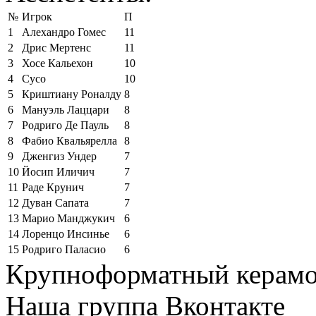
№
Игрок
П
1
Алехандро Гомес
11
2
Дрис Мертенс
11
3
Хосе Кальехон
10
4
Сусо
10
5
Криштиану Роналду
8
6
Мануэль Лаццари
8
7
Родриго Де Пауль
8
8
Фабио Квальярелла
8
9
Дженгиз Ундер
7
10
Йосип Иличич
7
11
Раде Крунич
7
12
Дуван Сапата
7
13
Марио Манджукич
6
14
Лоренцо Инсинье
6
15
Родриго Паласио
6
Крупноформатный керамо
Наша группа Вконтакте