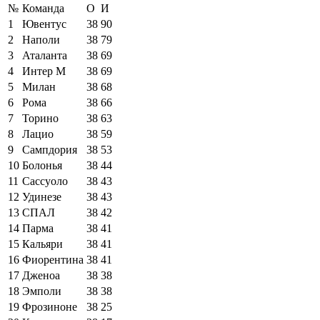
№
Команда
О
И
1
Ювентус
38
90
2
Наполи
38
79
3
Аталанта
38
69
4
Интер М
38
69
5
Милан
38
68
6
Рома
38
66
7
Торино
38
63
8
Лацио
38
59
9
Сампдория
38
53
10
Болонья
38
44
11
Сассуоло
38
43
12
Удинезе
38
43
13
СПАЛ
38
42
14
Парма
38
41
15
Кальяри
38
41
16
Фиорентина
38
41
17
Дженоа
38
38
18
Эмполи
38
38
19
Фрозиноне
38
25