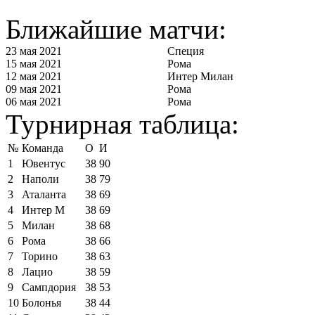
Ближайшие матчи:
23 мая 2021
Специя
15 мая 2021
Рома
12 мая 2021
Интер Милан
09 мая 2021
Рома
06 мая 2021
Рома
Турнирная таблица:
№
Команда
О
И
1
Ювентус
38
90
2
Наполи
38
79
3
Аталанта
38
69
4
Интер М
38
69
5
Милан
38
68
6
Рома
38
66
7
Торино
38
63
8
Лацио
38
59
9
Сампдория
38
53
10
Болонья
38
44