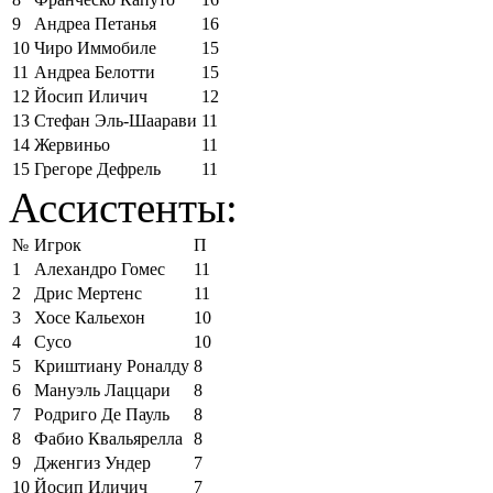
9
Андреа Петанья
16
10
Чиро Иммобиле
15
11
Андреа Белотти
15
12
Йосип Иличич
12
13
Стефан Эль-Шаарави
11
14
Жервиньо
11
15
Грегоре Дефрель
11
Ассистенты:
№
Игрок
П
1
Алехандро Гомес
11
2
Дрис Мертенс
11
3
Хосе Кальехон
10
4
Сусо
10
5
Криштиану Роналду
8
6
Мануэль Лаццари
8
7
Родриго Де Пауль
8
8
Фабио Квальярелла
8
9
Дженгиз Ундер
7
10
Йосип Иличич
7