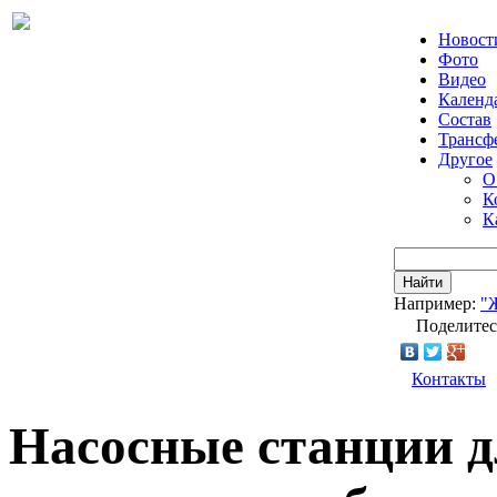
Новост
Фото
Видео
Календ
Состав
Трансф
Другое
О
К
К
Найти
Например:
"
Поделитес
Контакты
Насосные станции 