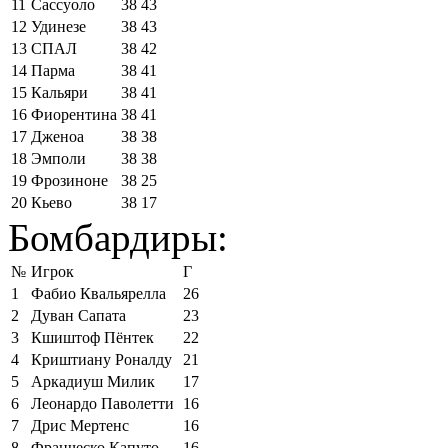
11
Сассуоло
38
43
12
Удинезе
38
43
13
СПАЛ
38
42
14
Парма
38
41
15
Кальяри
38
41
16
Фиорентина
38
41
17
Дженоа
38
38
18
Эмполи
38
38
19
Фрозиноне
38
25
20
Кьево
38
17
Бомбардиры:
№
Игрок
Г
1
Фабио Квальярелла
26
2
Дуван Сапата
23
3
Кшиштоф Пёнтек
22
4
Криштиану Роналду
21
5
Аркадиуш Милик
17
6
Леонардо Паволетти
16
7
Дрис Мертенс
16
8
Франческо Капуто
16