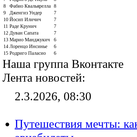
8
Фабио Квальярелла
8
9
Дженгиз Ундер
7
10
Йосип Иличич
7
11
Раде Крунич
7
12
Дуван Сапата
7
13
Марио Манджукич
6
14
Лоренцо Инсинье
6
15
Родриго Паласио
6
Наша группа Вконтакте
Лента новостей:
2.3.2026, 08:30
Путешествия мечты: ка