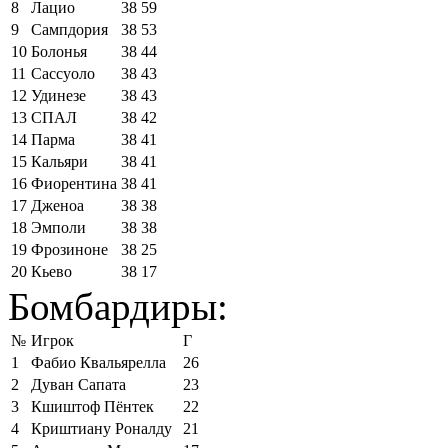
8
Лацио
38
59
9
Сампдория
38
53
10
Болонья
38
44
11
Сассуоло
38
43
12
Удинезе
38
43
13
СПАЛ
38
42
14
Парма
38
41
15
Кальяри
38
41
16
Фиорентина
38
41
17
Дженоа
38
38
18
Эмполи
38
38
19
Фрозиноне
38
25
20
Кьево
38
17
Бомбардиры:
№
Игрок
Г
1
Фабио Квальярелла
26
2
Дуван Сапата
23
3
Кшиштоф Пёнтек
22
4
Криштиану Роналду
21