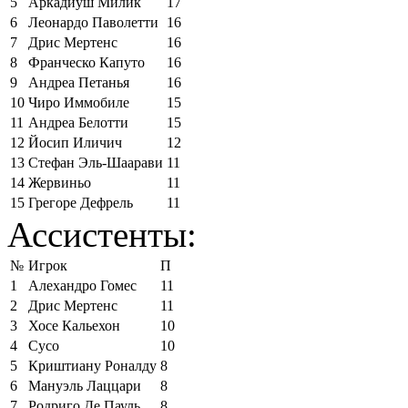
5
Аркадиуш Милик
17
6
Леонардо Паволетти
16
7
Дрис Мертенс
16
8
Франческо Капуто
16
9
Андреа Петанья
16
10
Чиро Иммобиле
15
11
Андреа Белотти
15
12
Йосип Иличич
12
13
Стефан Эль-Шаарави
11
14
Жервиньо
11
15
Грегоре Дефрель
11
Ассистенты:
№
Игрок
П
1
Алехандро Гомес
11
2
Дрис Мертенс
11
3
Хосе Кальехон
10
4
Сусо
10
5
Криштиану Роналду
8
6
Мануэль Лаццари
8
7
Родриго Де Пауль
8