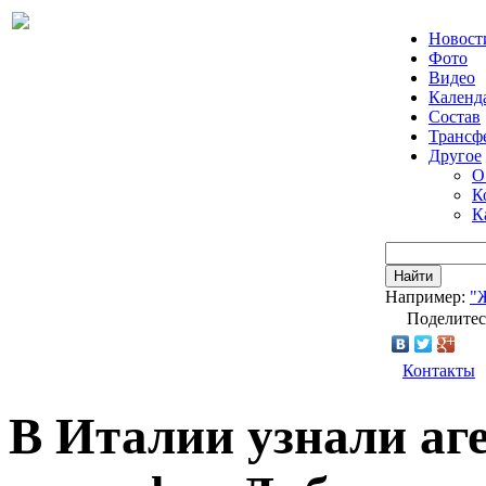
Новост
Фото
Видео
Календ
Состав
Трансф
Другое
О
К
К
Найти
Например:
"
Поделитес
Контакты
В Италии узнали аг