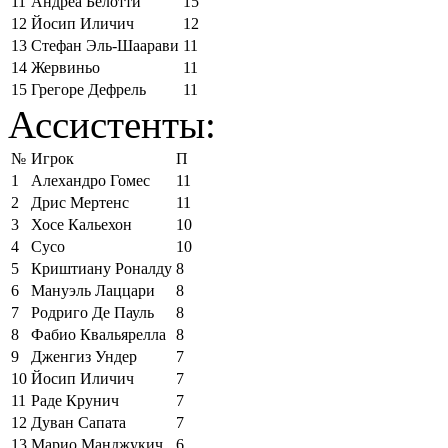
11
Андреа Белотти
15
12
Йосип Иличич
12
13
Стефан Эль-Шаарави
11
14
Жервиньо
11
15
Грегоре Дефрель
11
Ассистенты:
№
Игрок
П
1
Алехандро Гомес
11
2
Дрис Мертенс
11
3
Хосе Кальехон
10
4
Сусо
10
5
Криштиану Роналду
8
6
Мануэль Лаццари
8
7
Родриго Де Пауль
8
8
Фабио Квальярелла
8
9
Дженгиз Ундер
7
10
Йосип Иличич
7
11
Раде Крунич
7
12
Дуван Сапата
7
13
Марио Манджукич
6