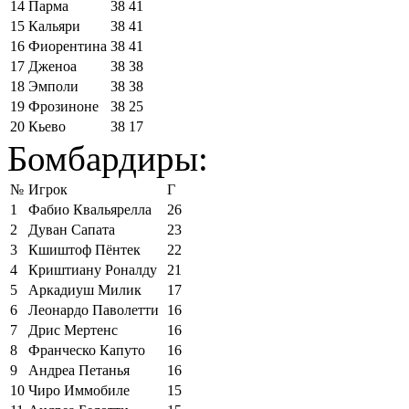
14
Парма
38
41
15
Кальяри
38
41
16
Фиорентина
38
41
17
Дженоа
38
38
18
Эмполи
38
38
19
Фрозиноне
38
25
20
Кьево
38
17
Бомбардиры:
№
Игрок
Г
1
Фабио Квальярелла
26
2
Дуван Сапата
23
3
Кшиштоф Пёнтек
22
4
Криштиану Роналду
21
5
Аркадиуш Милик
17
6
Леонардо Паволетти
16
7
Дрис Мертенс
16
8
Франческо Капуто
16
9
Андреа Петанья
16
10
Чиро Иммобиле
15