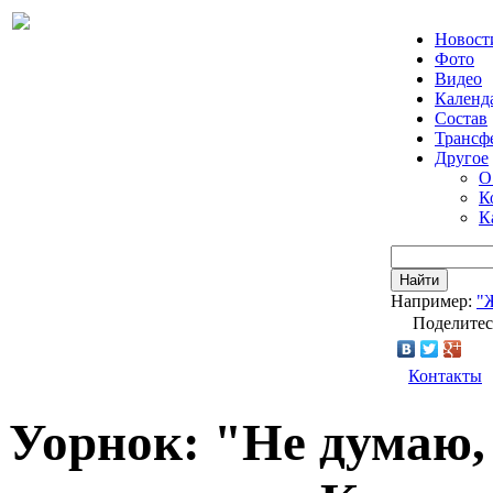
Новост
Фото
Видео
Календ
Состав
Трансф
Другое
О
К
К
Найти
Например:
"
Поделитес
Контакты
Уорнок: "Не думаю,