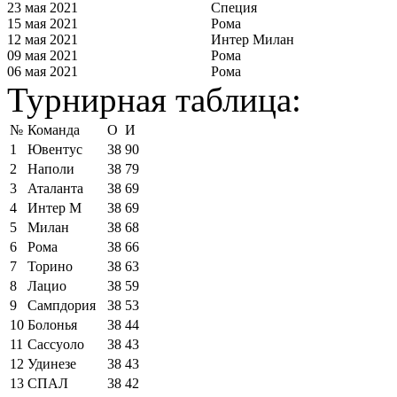
23 мая 2021
Специя
15 мая 2021
Рома
12 мая 2021
Интер Милан
09 мая 2021
Рома
06 мая 2021
Рома
Турнирная таблица:
№
Команда
О
И
1
Ювентус
38
90
2
Наполи
38
79
3
Аталанта
38
69
4
Интер М
38
69
5
Милан
38
68
6
Рома
38
66
7
Торино
38
63
8
Лацио
38
59
9
Сампдория
38
53
10
Болонья
38
44
11
Сассуоло
38
43
12
Удинезе
38
43
13
СПАЛ
38
42