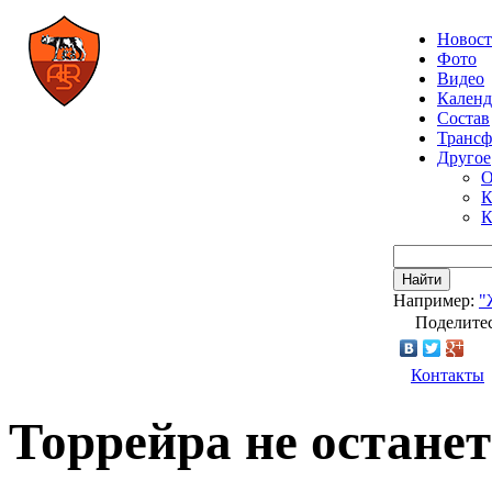
Новос
Фото
Видео
Календ
Состав
Транс
Другое
О
К
К
Найти
Например:
"
Поделитес
Контакты
Торрейра не останет