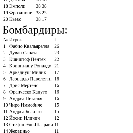
18
Эмполи
38
38
19
Фрозиноне
38
25
20
Кьево
38
17
Бомбардиры:
№
Игрок
Г
1
Фабио Квальярелла
26
2
Дуван Сапата
23
3
Кшиштоф Пёнтек
22
4
Криштиану Роналду
21
5
Аркадиуш Милик
17
6
Леонардо Паволетти
16
7
Дрис Мертенс
16
8
Франческо Капуто
16
9
Андреа Петанья
16
10
Чиро Иммобиле
15
11
Андреа Белотти
15
12
Йосип Иличич
12
13
Стефан Эль-Шаарави
11
14
Жервиньо
11