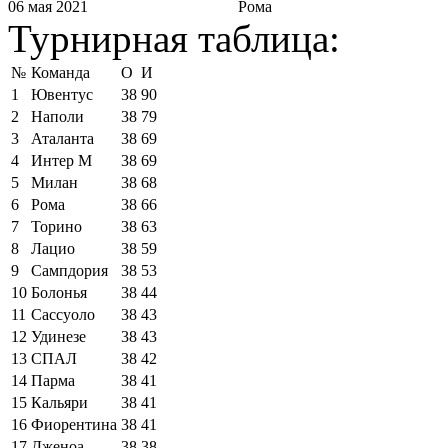
06 мая 2021
Рома
Турнирная таблица:
№
Команда
О
И
1
Ювентус
38
90
2
Наполи
38
79
3
Аталанта
38
69
4
Интер М
38
69
5
Милан
38
68
6
Рома
38
66
7
Торино
38
63
8
Лацио
38
59
9
Сампдория
38
53
10
Болонья
38
44
11
Сассуоло
38
43
12
Удинезе
38
43
13
СПАЛ
38
42
14
Парма
38
41
15
Кальяри
38
41
16
Фиорентина
38
41
17
Дженоа
38
38