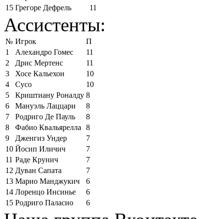
15
Грегоре Дефрель
11
Ассистенты:
№
Игрок
П
1
Алехандро Гомес
11
2
Дрис Мертенс
11
3
Хосе Кальехон
10
4
Сусо
10
5
Криштиану Роналду
8
6
Мануэль Лаццари
8
7
Родриго Де Пауль
8
8
Фабио Квальярелла
8
9
Дженгиз Ундер
7
10
Йосип Иличич
7
11
Раде Крунич
7
12
Дуван Сапата
7
13
Марио Манджукич
6
14
Лоренцо Инсинье
6
15
Родриго Паласио
6