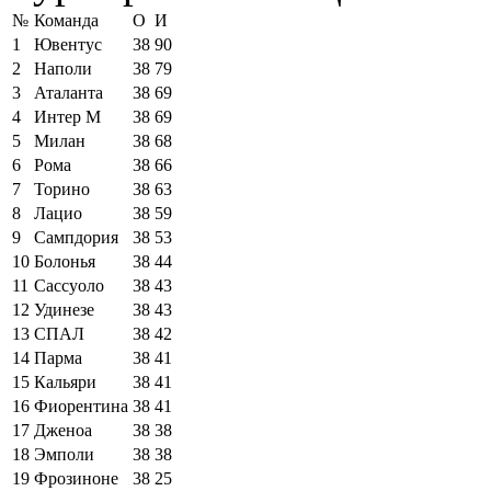
№
Команда
О
И
1
Ювентус
38
90
2
Наполи
38
79
3
Аталанта
38
69
4
Интер М
38
69
5
Милан
38
68
6
Рома
38
66
7
Торино
38
63
8
Лацио
38
59
9
Сампдория
38
53
10
Болонья
38
44
11
Сассуоло
38
43
12
Удинезе
38
43
13
СПАЛ
38
42
14
Парма
38
41
15
Кальяри
38
41
16
Фиорентина
38
41
17
Дженоа
38
38
18
Эмполи
38
38
19
Фрозиноне
38
25