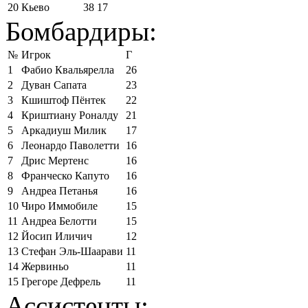
20
Кьево
38
17
Бомбардиры:
№
Игрок
Г
1
Фабио Квальярелла
26
2
Дуван Сапата
23
3
Кшиштоф Пёнтек
22
4
Криштиану Роналду
21
5
Аркадиуш Милик
17
6
Леонардо Паволетти
16
7
Дрис Мертенс
16
8
Франческо Капуто
16
9
Андреа Петанья
16
10
Чиро Иммобиле
15
11
Андреа Белотти
15
12
Йосип Иличич
12
13
Стефан Эль-Шаарави
11
14
Жервиньо
11
15
Грегоре Дефрель
11
Ассистенты: