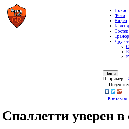
Новос
Фото
Видео
Календ
Состав
Транс
Другое
О
К
К
Найти
Например:
"
Поделитес
Контакты
Спаллетти уверен в 