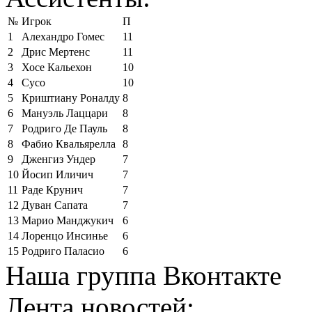
№
Игрок
П
1
Алехандро Гомес
11
2
Дрис Мертенс
11
3
Хосе Кальехон
10
4
Сусо
10
5
Криштиану Роналду
8
6
Мануэль Лаццари
8
7
Родриго Де Пауль
8
8
Фабио Квальярелла
8
9
Дженгиз Ундер
7
10
Йосип Иличич
7
11
Раде Крунич
7
12
Дуван Сапата
7
13
Марио Манджукич
6
14
Лоренцо Инсинье
6
15
Родриго Паласио
6
Наша группа Вконтакте
Лента новостей: