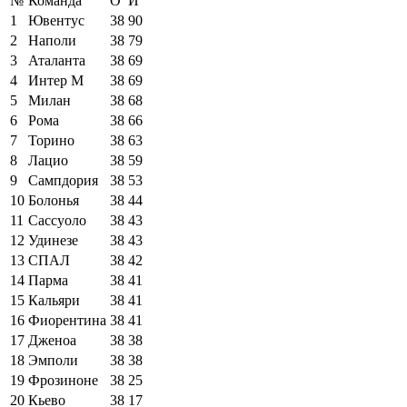
№
Команда
О
И
1
Ювентус
38
90
2
Наполи
38
79
3
Аталанта
38
69
4
Интер М
38
69
5
Милан
38
68
6
Рома
38
66
7
Торино
38
63
8
Лацио
38
59
9
Сампдория
38
53
10
Болонья
38
44
11
Сассуоло
38
43
12
Удинезе
38
43
13
СПАЛ
38
42
14
Парма
38
41
15
Кальяри
38
41
16
Фиорентина
38
41
17
Дженоа
38
38
18
Эмполи
38
38
19
Фрозиноне
38
25
20
Кьево
38
17