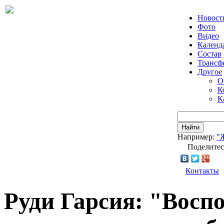
Новост
Фото
Видео
Календ
Состав
Трансф
Другое
О
К
К
Найти
Например:
"
Поделитес
Контакты
Руди Гарсия: "Восп