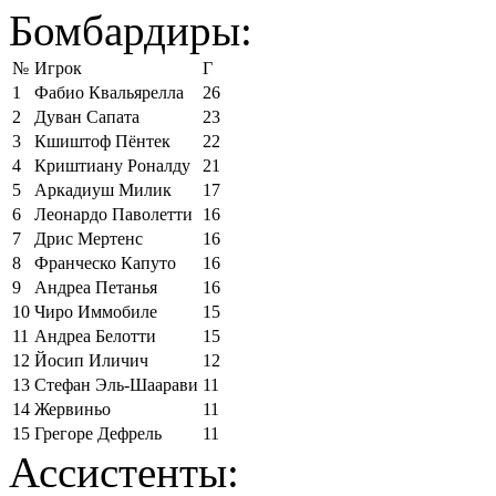
Бомбардиры:
№
Игрок
Г
1
Фабио Квальярелла
26
2
Дуван Сапата
23
3
Кшиштоф Пёнтек
22
4
Криштиану Роналду
21
5
Аркадиуш Милик
17
6
Леонардо Паволетти
16
7
Дрис Мертенс
16
8
Франческо Капуто
16
9
Андреа Петанья
16
10
Чиро Иммобиле
15
11
Андреа Белотти
15
12
Йосип Иличич
12
13
Стефан Эль-Шаарави
11
14
Жервиньо
11
15
Грегоре Дефрель
11
Ассистенты: