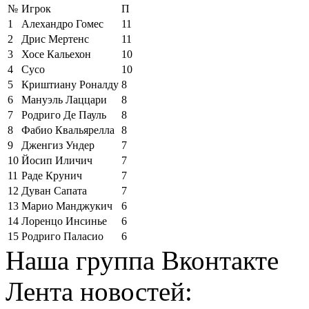
№
Игрок
П
1
Алехандро Гомес
11
2
Дрис Мертенс
11
3
Хосе Кальехон
10
4
Сусо
10
5
Криштиану Роналду
8
6
Мануэль Лаццари
8
7
Родриго Де Пауль
8
8
Фабио Квальярелла
8
9
Дженгиз Ундер
7
10
Йосип Иличич
7
11
Раде Крунич
7
12
Дуван Сапата
7
13
Марио Манджукич
6
14
Лоренцо Инсинье
6
15
Родриго Паласио
6
Наша группа Вконтакте
Лента новостей: