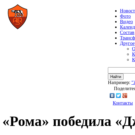
Новос
Фото
Видео
Календ
Состав
Транс
Другое
О
К
К
Найти
Например:
"
Поделитес
Контакты
«Рома» победила «Д