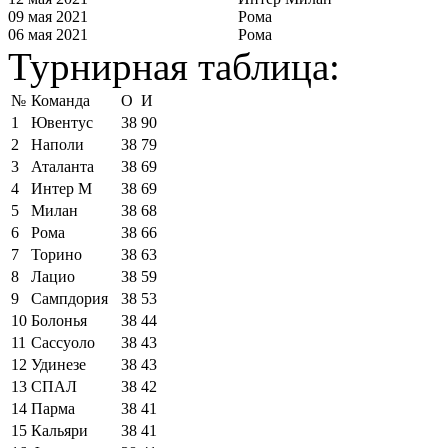
09 мая 2021
Рома
06 мая 2021
Рома
Турнирная таблица:
№
Команда
О
И
1
Ювентус
38
90
2
Наполи
38
79
3
Аталанта
38
69
4
Интер М
38
69
5
Милан
38
68
6
Рома
38
66
7
Торино
38
63
8
Лацио
38
59
9
Сампдория
38
53
10
Болонья
38
44
11
Сассуоло
38
43
12
Удинезе
38
43
13
СПАЛ
38
42
14
Парма
38
41
15
Кальяри
38
41