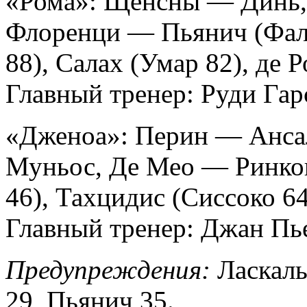
«Рома»: Щенсны — Динь,
Флоренци — Пьянич (Фаль
88), Салах (Умар 82), де
Главный тренер: Руди Гар
«Дженоа»: Перин — Ансал
Муньос, Де Мео — Ринкон
46), Тахцидис (Сиссоко 6
Главный тренер: Джан Пь
Предупреждения:
Ласкаль
29, Пьянич 35.