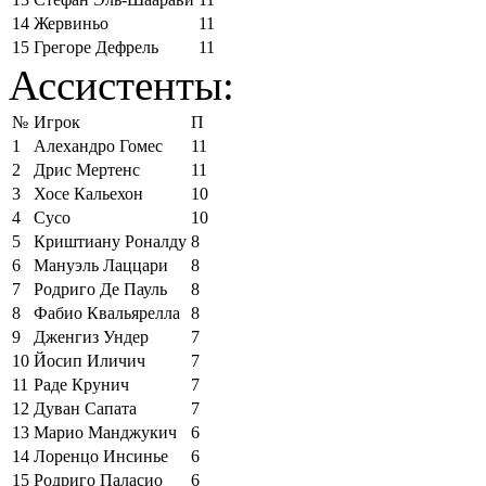
14
Жервиньо
11
15
Грегоре Дефрель
11
Ассистенты:
№
Игрок
П
1
Алехандро Гомес
11
2
Дрис Мертенс
11
3
Хосе Кальехон
10
4
Сусо
10
5
Криштиану Роналду
8
6
Мануэль Лаццари
8
7
Родриго Де Пауль
8
8
Фабио Квальярелла
8
9
Дженгиз Ундер
7
10
Йосип Иличич
7
11
Раде Крунич
7
12
Дуван Сапата
7
13
Марио Манджукич
6
14
Лоренцо Инсинье
6
15
Родриго Паласио
6