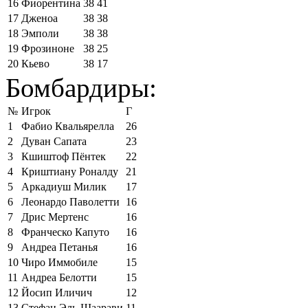
16
Фиорентина
38
41
17
Дженоа
38
38
18
Эмполи
38
38
19
Фрозиноне
38
25
20
Кьево
38
17
Бомбардиры:
№
Игрок
Г
1
Фабио Квальярелла
26
2
Дуван Сапата
23
3
Кшиштоф Пёнтек
22
4
Криштиану Роналду
21
5
Аркадиуш Милик
17
6
Леонардо Паволетти
16
7
Дрис Мертенс
16
8
Франческо Капуто
16
9
Андреа Петанья
16
10
Чиро Иммобиле
15
11
Андреа Белотти
15
12
Йосип Иличич
12
13
Стефан Эль-Шаарави
11