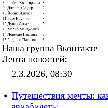
8
Фабио Квальярелла
8
9
Дженгиз Ундер
7
10
Йосип Иличич
7
11
Раде Крунич
7
12
Дуван Сапата
7
13
Марио Манджукич
6
14
Лоренцо Инсинье
6
15
Родриго Паласио
6
Наша группа Вконтакте
Лента новостей:
2.3.2026, 08:30
Путешествия мечты: ка
авиабилеты