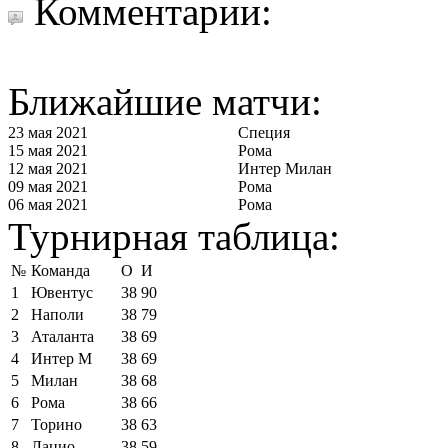
Комментарии:
Ближайшие матчи:
23 мая 2021
Специя
15 мая 2021
Рома
12 мая 2021
Интер Милан
09 мая 2021
Рома
06 мая 2021
Рома
Турнирная таблица:
№
Команда
О
И
1
Ювентус
38
90
2
Наполи
38
79
3
Аталанта
38
69
4
Интер М
38
69
5
Милан
38
68
6
Рома
38
66
7
Торино
38
63
8
Лацио
38
59