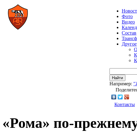
Новос
Фото
Видео
Календ
Состав
Транс
Другое
О
К
К
Найти
Например:
"
Поделитес
Контакты
«Рома» по-прежнему