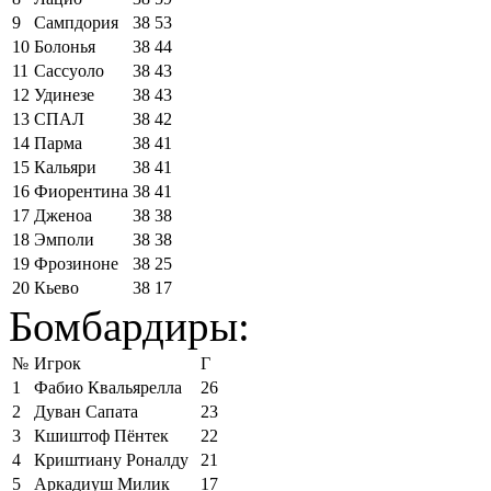
9
Сампдория
38
53
10
Болонья
38
44
11
Сассуоло
38
43
12
Удинезе
38
43
13
СПАЛ
38
42
14
Парма
38
41
15
Кальяри
38
41
16
Фиорентина
38
41
17
Дженоа
38
38
18
Эмполи
38
38
19
Фрозиноне
38
25
20
Кьево
38
17
Бомбардиры:
№
Игрок
Г
1
Фабио Квальярелла
26
2
Дуван Сапата
23
3
Кшиштоф Пёнтек
22
4
Криштиану Роналду
21
5
Аркадиуш Милик
17