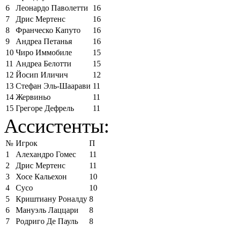
6
Леонардо Паволетти
16
7
Дрис Мертенс
16
8
Франческо Капуто
16
9
Андреа Петанья
16
10
Чиро Иммобиле
15
11
Андреа Белотти
15
12
Йосип Иличич
12
13
Стефан Эль-Шаарави
11
14
Жервиньо
11
15
Грегоре Дефрель
11
Ассистенты:
№
Игрок
П
1
Алехандро Гомес
11
2
Дрис Мертенс
11
3
Хосе Кальехон
10
4
Сусо
10
5
Криштиану Роналду
8
6
Мануэль Лаццари
8
7
Родриго Де Пауль
8