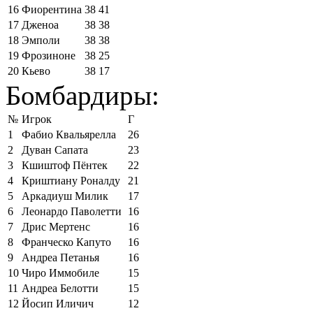
16
Фиорентина
38
41
17
Дженоа
38
38
18
Эмполи
38
38
19
Фрозиноне
38
25
20
Кьево
38
17
Бомбардиры:
№
Игрок
Г
1
Фабио Квальярелла
26
2
Дуван Сапата
23
3
Кшиштоф Пёнтек
22
4
Криштиану Роналду
21
5
Аркадиуш Милик
17
6
Леонардо Паволетти
16
7
Дрис Мертенс
16
8
Франческо Капуто
16
9
Андреа Петанья
16
10
Чиро Иммобиле
15
11
Андреа Белотти
15
12
Йосип Иличич
12