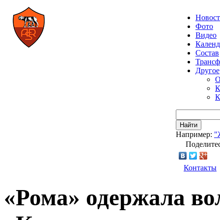
Новос
Фото
Видео
Календ
Состав
Транс
Другое
О
К
К
Найти
Например:
"
Поделитес
Контакты
«Рома» одержала во