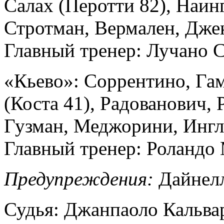
Салах (Перотти 82), Наин
Стротман, Вермален, Джек
Главный тренер: Лучано С
«Кьево»: Соррентино, Га
(Коста 41), Радованович, 
Гузман, Меджорини, Ингле
Главный тренер: Роландо
Предупреждения:
Дайнелл
Судья: Джанпаоло Кальвар