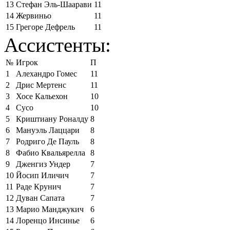
13
Стефан Эль-Шаарави
11
14
Жервиньо
11
15
Грегоре Дефрель
11
Ассистенты:
№
Игрок
П
1
Алехандро Гомес
11
2
Дрис Мертенс
11
3
Хосе Кальехон
10
4
Сусо
10
5
Криштиану Роналду
8
6
Мануэль Лаццари
8
7
Родриго Де Пауль
8
8
Фабио Квальярелла
8
9
Дженгиз Ундер
7
10
Йосип Иличич
7
11
Раде Крунич
7
12
Дуван Сапата
7
13
Марио Манджукич
6
14
Лоренцо Инсинье
6