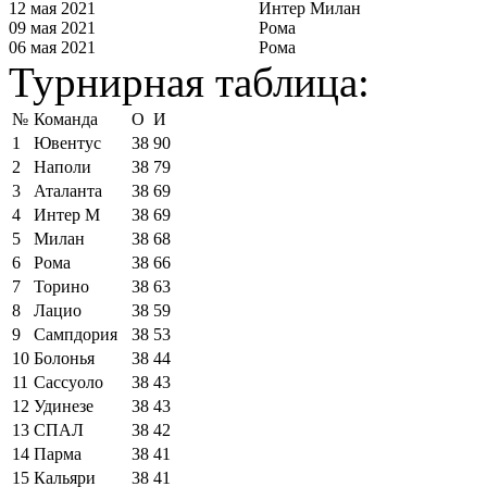
12 мая 2021
Интер Милан
09 мая 2021
Рома
06 мая 2021
Рома
Турнирная таблица:
№
Команда
О
И
1
Ювентус
38
90
2
Наполи
38
79
3
Аталанта
38
69
4
Интер М
38
69
5
Милан
38
68
6
Рома
38
66
7
Торино
38
63
8
Лацио
38
59
9
Сампдория
38
53
10
Болонья
38
44
11
Сассуоло
38
43
12
Удинезе
38
43
13
СПАЛ
38
42
14
Парма
38
41
15
Кальяри
38
41