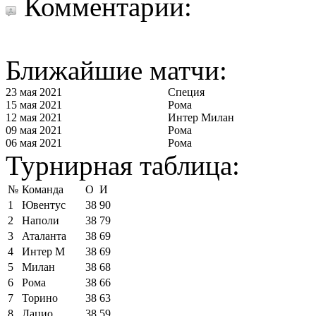
Комментарии:
Ближайшие матчи:
23 мая 2021
Специя
15 мая 2021
Рома
12 мая 2021
Интер Милан
09 мая 2021
Рома
06 мая 2021
Рома
Турнирная таблица:
№
Команда
О
И
1
Ювентус
38
90
2
Наполи
38
79
3
Аталанта
38
69
4
Интер М
38
69
5
Милан
38
68
6
Рома
38
66
7
Торино
38
63
8
Лацио
38
59