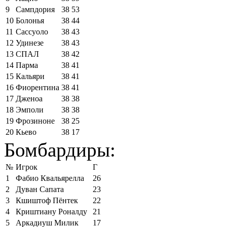
9
Сампдория
38
53
10
Болонья
38
44
11
Сассуоло
38
43
12
Удинезе
38
43
13
СПАЛ
38
42
14
Парма
38
41
15
Кальяри
38
41
16
Фиорентина
38
41
17
Дженоа
38
38
18
Эмполи
38
38
19
Фрозиноне
38
25
20
Кьево
38
17
Бомбардиры:
№
Игрок
Г
1
Фабио Квальярелла
26
2
Дуван Сапата
23
3
Кшиштоф Пёнтек
22
4
Криштиану Роналду
21
5
Аркадиуш Милик
17