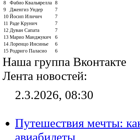
8
Фабио Квальярелла
8
9
Дженгиз Ундер
7
10
Йосип Иличич
7
11
Раде Крунич
7
12
Дуван Сапата
7
13
Марио Манджукич
6
14
Лоренцо Инсинье
6
15
Родриго Паласио
6
Наша группа Вконтакте
Лента новостей:
2.3.2026, 08:30
Путешествия мечты: ка
авиабилеты