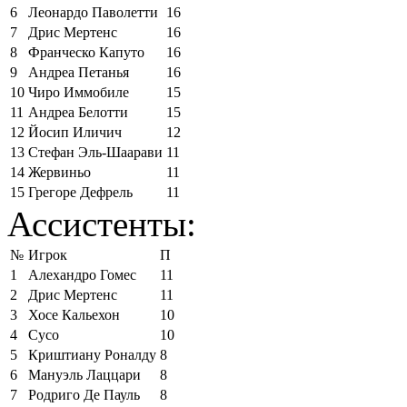
6
Леонардо Паволетти
16
7
Дрис Мертенс
16
8
Франческо Капуто
16
9
Андреа Петанья
16
10
Чиро Иммобиле
15
11
Андреа Белотти
15
12
Йосип Иличич
12
13
Стефан Эль-Шаарави
11
14
Жервиньо
11
15
Грегоре Дефрель
11
Ассистенты:
№
Игрок
П
1
Алехандро Гомес
11
2
Дрис Мертенс
11
3
Хосе Кальехон
10
4
Сусо
10
5
Криштиану Роналду
8
6
Мануэль Лаццари
8
7
Родриго Де Пауль
8