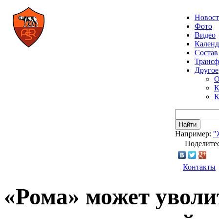
Новос
Фото
Видео
Календ
Состав
Транс
Другое
О
К
К
Найти
Например:
"
Поделитес
Контакты
«Рома» может уволи