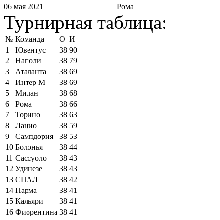
06 мая 2021
Рома
Турнирная таблица:
№
Команда
О
И
1
Ювентус
38
90
2
Наполи
38
79
3
Аталанта
38
69
4
Интер М
38
69
5
Милан
38
68
6
Рома
38
66
7
Торино
38
63
8
Лацио
38
59
9
Сампдория
38
53
10
Болонья
38
44
11
Сассуоло
38
43
12
Удинезе
38
43
13
СПАЛ
38
42
14
Парма
38
41
15
Кальяри
38
41
16
Фиорентина
38
41