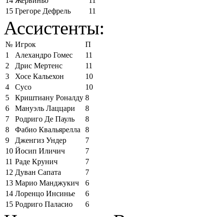
14
Жервиньо
11
15
Грегоре Дефрель
11
Ассистенты:
№
Игрок
П
1
Алехандро Гомес
11
2
Дрис Мертенс
11
3
Хосе Кальехон
10
4
Сусо
10
5
Криштиану Роналду
8
6
Мануэль Лаццари
8
7
Родриго Де Пауль
8
8
Фабио Квальярелла
8
9
Дженгиз Ундер
7
10
Йосип Иличич
7
11
Раде Крунич
7
12
Дуван Сапата
7
13
Марио Манджукич
6
14
Лоренцо Инсинье
6
15
Родриго Паласио
6