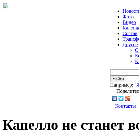
Новост
Фото
Видео
Календ
Состав
Трансф
Другое
О
К
К
Найти
Например:
"
Поделитес
Контакты
Капелло не станет в