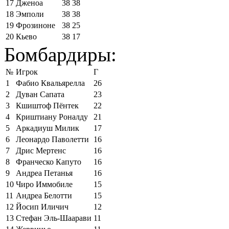
17
Дженоа
38
38
18
Эмполи
38
38
19
Фрозиноне
38
25
20
Кьево
38
17
Бомбардиры:
№
Игрок
Г
1
Фабио Квальярелла
26
2
Дуван Сапата
23
3
Кшиштоф Пёнтек
22
4
Криштиану Роналду
21
5
Аркадиуш Милик
17
6
Леонардо Паволетти
16
7
Дрис Мертенс
16
8
Франческо Капуто
16
9
Андреа Петанья
16
10
Чиро Иммобиле
15
11
Андреа Белотти
15
12
Йосип Иличич
12
13
Стефан Эль-Шаарави
11