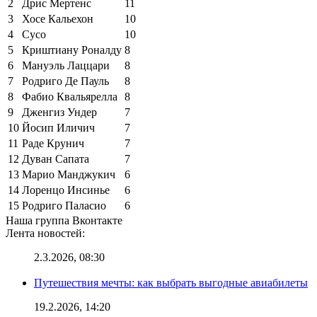
2
Дрис Мертенс
11
3
Хосе Кальехон
10
4
Сусо
10
5
Криштиану Роналду
8
6
Мануэль Лаццари
8
7
Родриго Де Пауль
8
8
Фабио Квальярелла
8
9
Дженгиз Ундер
7
10
Йосип Иличич
7
11
Раде Крунич
7
12
Дуван Сапата
7
13
Марио Манджукич
6
14
Лоренцо Инсинье
6
15
Родриго Паласио
6
Наша группа Вконтакте
Лента новостей:
2.3.2026, 08:30
Путешествия мечты: как выбрать выгодные авиабилеты
19.2.2026, 14:20