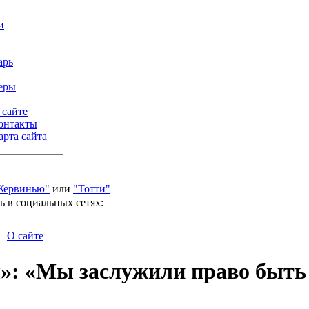
и
арь
еры
 сайте
онтакты
арта сайта
Жервинью"
или
"Тотти"
ь в социальных сетях:
О сайте
»: «Мы заслужили право быть