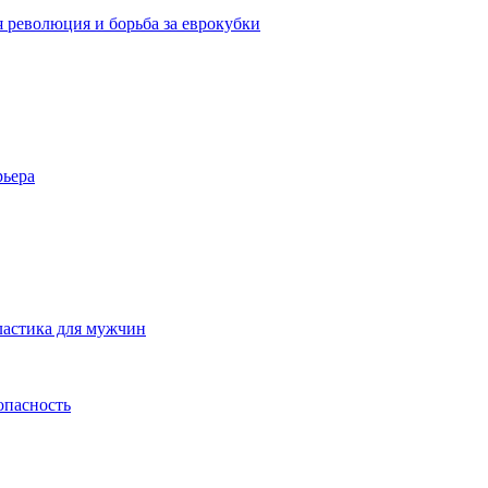
я революция и борьба за еврокубки
рьера
ластика для мужчин
опасность