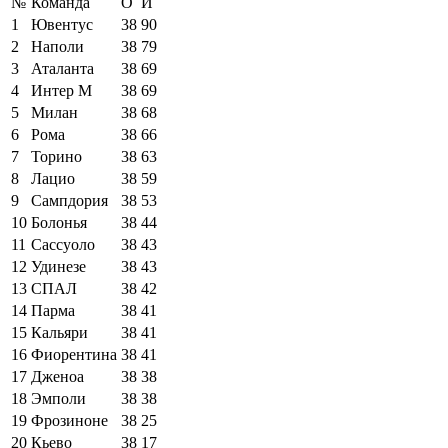
№
Команда
О
И
1
Ювентус
38
90
2
Наполи
38
79
3
Аталанта
38
69
4
Интер М
38
69
5
Милан
38
68
6
Рома
38
66
7
Торино
38
63
8
Лацио
38
59
9
Сампдория
38
53
10
Болонья
38
44
11
Сассуоло
38
43
12
Удинезе
38
43
13
СПАЛ
38
42
14
Парма
38
41
15
Кальяри
38
41
16
Фиорентина
38
41
17
Дженоа
38
38
18
Эмполи
38
38
19
Фрозиноне
38
25
20
Кьево
38
17