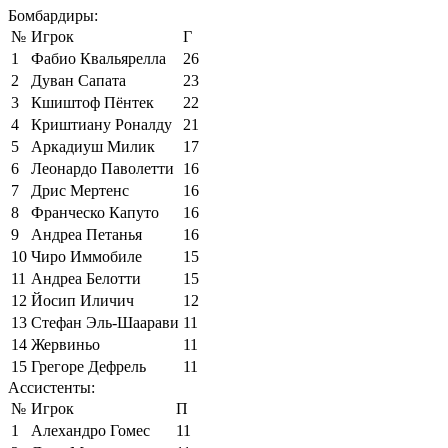
Бомбардиры:
№
Игрок
Г
1
Фабио Квальярелла
26
2
Дуван Сапата
23
3
Кшиштоф Пёнтек
22
4
Криштиану Роналду
21
5
Аркадиуш Милик
17
6
Леонардо Паволетти
16
7
Дрис Мертенс
16
8
Франческо Капуто
16
9
Андреа Петанья
16
10
Чиро Иммобиле
15
11
Андреа Белотти
15
12
Йосип Иличич
12
13
Стефан Эль-Шаарави
11
14
Жервиньо
11
15
Грегоре Дефрель
11
Ассистенты:
№
Игрок
П
1
Алехандро Гомес
11