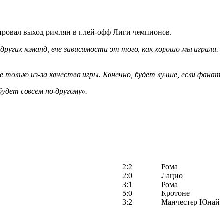
ровал выход римлян в плей-офф Лиги чемпионов.
других команд, вне зависимости от того, как хорошо мы играли
е только из-за качества игры. Конечно, будет лучше, если фан
удет совсем по-другому».
2:2
Рома
2:0
Лацио
3:1
Рома
5:0
Кротоне
3:2
Манчестер Юнай