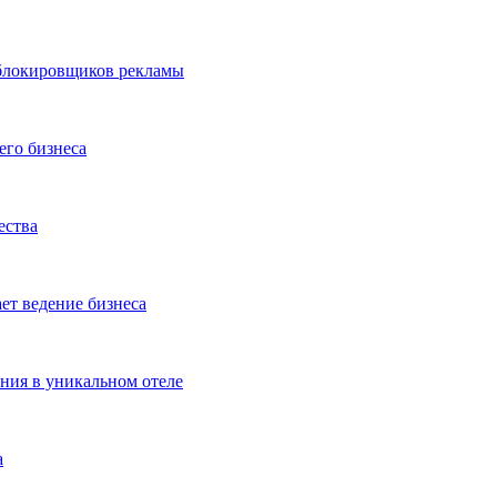
 блокировщиков рекламы
его бизнеса
ества
ет ведение бизнеса
ения в уникальном отеле
а