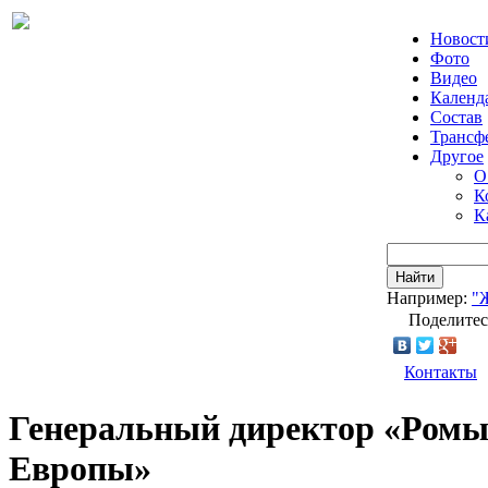
Новост
Фото
Видео
Календ
Состав
Трансф
Другое
О
К
К
Найти
Например:
"
Поделитес
Контакты
Генеральный директор «Ромы
Европы»