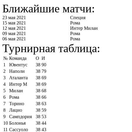
Ближайшие матчи:
23 мая 2021
Специя
15 мая 2021
Рома
12 мая 2021
Интер Милан
09 мая 2021
Рома
06 мая 2021
Рома
Турнирная таблица:
№
Команда
О
И
1
Ювентус
38
90
2
Наполи
38
79
3
Аталанта
38
69
4
Интер М
38
69
5
Милан
38
68
6
Рома
38
66
7
Торино
38
63
8
Лацио
38
59
9
Сампдория
38
53
10
Болонья
38
44
11
Сассуоло
38
43