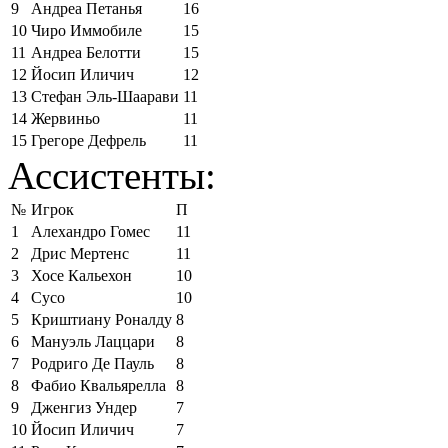
9
Андреа Петанья
16
10
Чиро Иммобиле
15
11
Андреа Белотти
15
12
Йосип Иличич
12
13
Стефан Эль-Шаарави
11
14
Жервиньо
11
15
Грегоре Дефрель
11
Ассистенты:
№
Игрок
П
1
Алехандро Гомес
11
2
Дрис Мертенс
11
3
Хосе Кальехон
10
4
Сусо
10
5
Криштиану Роналду
8
6
Мануэль Лаццари
8
7
Родриго Де Пауль
8
8
Фабио Квальярелла
8
9
Дженгиз Ундер
7
10
Йосип Иличич
7