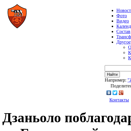
Новос
Фото
Видео
Календ
Состав
Транс
Другое
О
К
К
Найти
Например:
"
Поделитес
Контакты
Дзаньоло поблагода