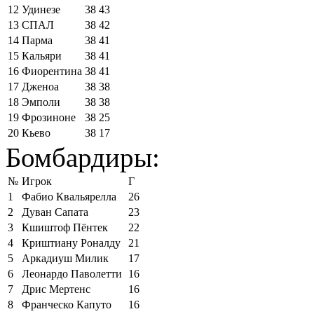
12
Удинезе
38
43
13
СПАЛ
38
42
14
Парма
38
41
15
Кальяри
38
41
16
Фиорентина
38
41
17
Дженоа
38
38
18
Эмполи
38
38
19
Фрозиноне
38
25
20
Кьево
38
17
Бомбардиры:
№
Игрок
Г
1
Фабио Квальярелла
26
2
Дуван Сапата
23
3
Кшиштоф Пёнтек
22
4
Криштиану Роналду
21
5
Аркадиуш Милик
17
6
Леонардо Паволетти
16
7
Дрис Мертенс
16
8
Франческо Капуто
16