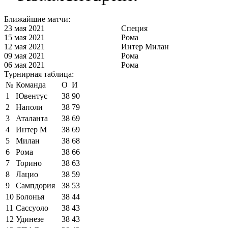
Ближайшие матчи:
23 мая 2021
Специя
15 мая 2021
Рома
12 мая 2021
Интер Милан
09 мая 2021
Рома
06 мая 2021
Рома
Турнирная таблица:
№
Команда
О
И
1
Ювентус
38
90
2
Наполи
38
79
3
Аталанта
38
69
4
Интер М
38
69
5
Милан
38
68
6
Рома
38
66
7
Торино
38
63
8
Лацио
38
59
9
Сампдория
38
53
10
Болонья
38
44
11
Сассуоло
38
43
12
Удинезе
38
43