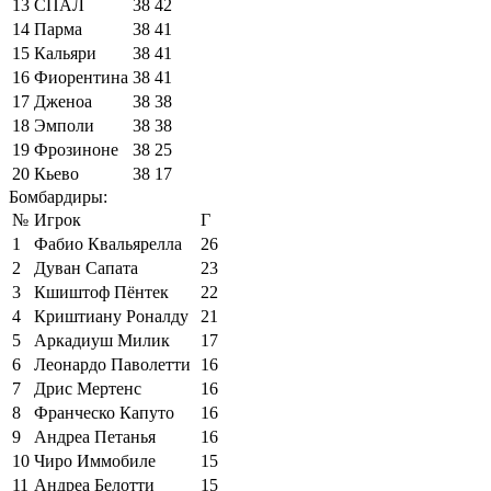
13
СПАЛ
38
42
14
Парма
38
41
15
Кальяри
38
41
16
Фиорентина
38
41
17
Дженоа
38
38
18
Эмполи
38
38
19
Фрозиноне
38
25
20
Кьево
38
17
Бомбардиры:
№
Игрок
Г
1
Фабио Квальярелла
26
2
Дуван Сапата
23
3
Кшиштоф Пёнтек
22
4
Криштиану Роналду
21
5
Аркадиуш Милик
17
6
Леонардо Паволетти
16
7
Дрис Мертенс
16
8
Франческо Капуто
16
9
Андреа Петанья
16
10
Чиро Иммобиле
15
11
Андреа Белотти
15