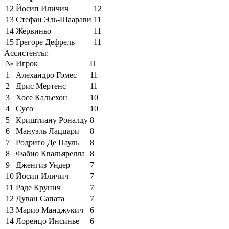
12
Йосип Иличич
12
13
Стефан Эль-Шаарави
11
14
Жервиньо
11
15
Грегоре Дефрель
11
Ассистенты:
№
Игрок
П
1
Алехандро Гомес
11
2
Дрис Мертенс
11
3
Хосе Кальехон
10
4
Сусо
10
5
Криштиану Роналду
8
6
Мануэль Лаццари
8
7
Родриго Де Пауль
8
8
Фабио Квальярелла
8
9
Дженгиз Ундер
7
10
Йосип Иличич
7
11
Раде Крунич
7
12
Дуван Сапата
7
13
Марио Манджукич
6
14
Лоренцо Инсинье
6