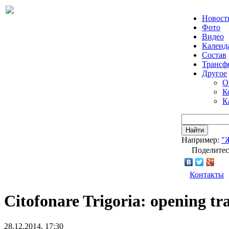
Новост
Фото
Видео
Календ
Состав
Трансф
Другое
О
К
К
Найти
Например:
"
Поделитес
Контакты
Citofonare Trigoria: opening tr
28.12.2014, 17:30