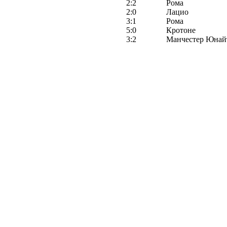
2:2
Рома
2:0
Лацио
3:1
Рома
5:0
Кротоне
3:2
Манчестер Юнай