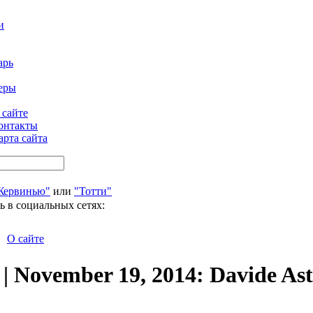
и
арь
еры
 сайте
онтакты
арта сайта
Жервинью"
или
"Тотти"
ь в социальных сетях:
О сайте
 | November 19, 2014: Davide Ast