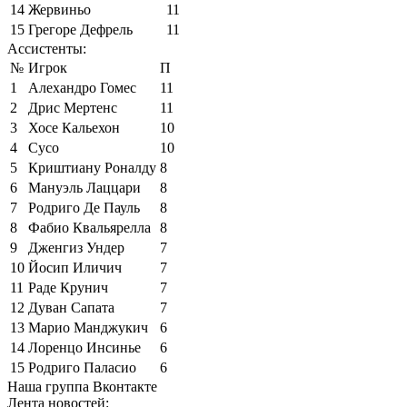
14
Жервиньо
11
15
Грегоре Дефрель
11
Ассистенты:
№
Игрок
П
1
Алехандро Гомес
11
2
Дрис Мертенс
11
3
Хосе Кальехон
10
4
Сусо
10
5
Криштиану Роналду
8
6
Мануэль Лаццари
8
7
Родриго Де Пауль
8
8
Фабио Квальярелла
8
9
Дженгиз Ундер
7
10
Йосип Иличич
7
11
Раде Крунич
7
12
Дуван Сапата
7
13
Марио Манджукич
6
14
Лоренцо Инсинье
6
15
Родриго Паласио
6
Наша группа Вконтакте
Лента новостей: