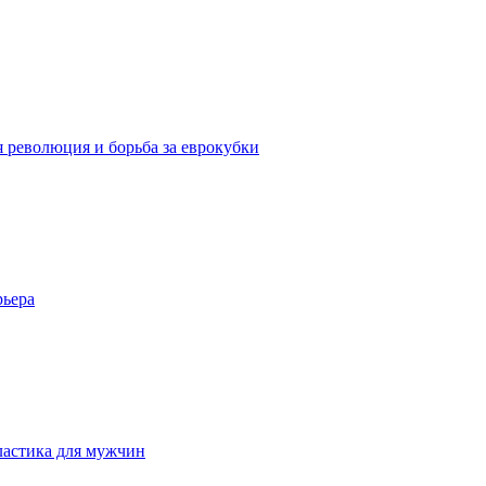
я революция и борьба за еврокубки
рьера
ластика для мужчин