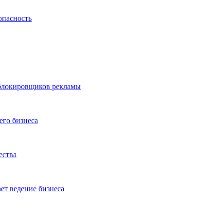
опасность
 блокировщиков рекламы
его бизнеса
ества
ет ведение бизнеса