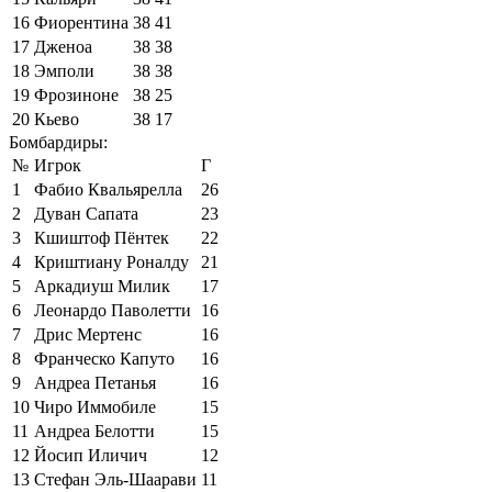
16
Фиорентина
38
41
17
Дженоа
38
38
18
Эмполи
38
38
19
Фрозиноне
38
25
20
Кьево
38
17
Бомбардиры:
№
Игрок
Г
1
Фабио Квальярелла
26
2
Дуван Сапата
23
3
Кшиштоф Пёнтек
22
4
Криштиану Роналду
21
5
Аркадиуш Милик
17
6
Леонардо Паволетти
16
7
Дрис Мертенс
16
8
Франческо Капуто
16
9
Андреа Петанья
16
10
Чиро Иммобиле
15
11
Андреа Белотти
15
12
Йосип Иличич
12
13
Стефан Эль-Шаарави
11