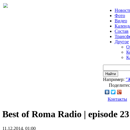
Новост
Фото
Видео
Календ
Состав
Трансф
Другое
О
К
К
Найти
Например:
"
Поделитес
Контакты
Best of Roma Radio | episode 23
11.12.2014, 01:00