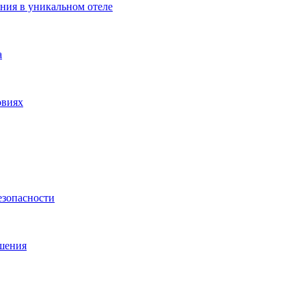
ения в уникальном отеле
а
овиях
езопасности
ешения