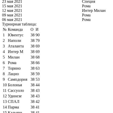
23 мая 2021
Специя
15 мая 2021
Рома
12 мая 2021
Интер Милан
09 мая 2021
Рома
06 мая 2021
Рома
Турнирная таблица:
№
Команда
О
И
1
Ювентус
38
90
2
Наполи
38
79
3
Аталанта
38
69
4
Интер М
38
69
5
Милан
38
68
6
Рома
38
66
7
Торино
38
63
8
Лацио
38
59
9
Сампдория
38
53
10
Болонья
38
44
11
Сассуоло
38
43
12
Удинезе
38
43
13
СПАЛ
38
42
14
Парма
38
41
15
Кальяри
38
41