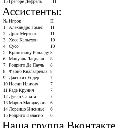
15
Грегоре Дефрель
11
Ассистенты:
№
Игрок
П
1
Алехандро Гомес
11
2
Дрис Мертенс
11
3
Хосе Кальехон
10
4
Сусо
10
5
Криштиану Роналду
8
6
Мануэль Лаццари
8
7
Родриго Де Пауль
8
8
Фабио Квальярелла
8
9
Дженгиз Ундер
7
10
Йосип Иличич
7
11
Раде Крунич
7
12
Дуван Сапата
7
13
Марио Манджукич
6
14
Лоренцо Инсинье
6
15
Родриго Паласио
6
Наша группа Вконтакте