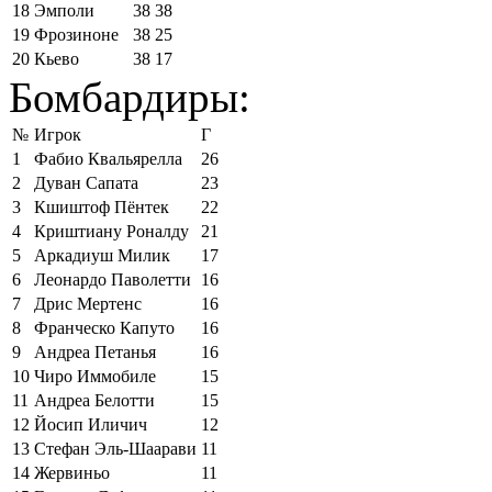
18
Эмполи
38
38
19
Фрозиноне
38
25
20
Кьево
38
17
Бомбардиры:
№
Игрок
Г
1
Фабио Квальярелла
26
2
Дуван Сапата
23
3
Кшиштоф Пёнтек
22
4
Криштиану Роналду
21
5
Аркадиуш Милик
17
6
Леонардо Паволетти
16
7
Дрис Мертенс
16
8
Франческо Капуто
16
9
Андреа Петанья
16
10
Чиро Иммобиле
15
11
Андреа Белотти
15
12
Йосип Иличич
12
13
Стефан Эль-Шаарави
11
14
Жервиньо
11