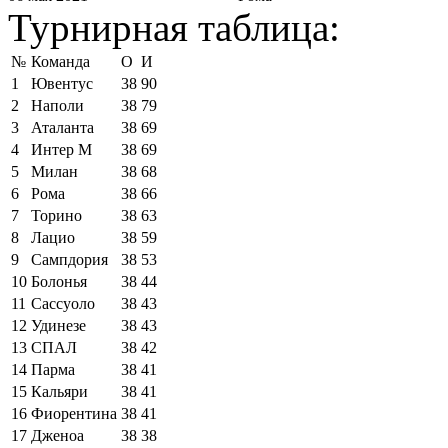
Турнирная таблица:
№
Команда
О
И
1
Ювентус
38
90
2
Наполи
38
79
3
Аталанта
38
69
4
Интер М
38
69
5
Милан
38
68
6
Рома
38
66
7
Торино
38
63
8
Лацио
38
59
9
Сампдория
38
53
10
Болонья
38
44
11
Сассуоло
38
43
12
Удинезе
38
43
13
СПАЛ
38
42
14
Парма
38
41
15
Кальяри
38
41
16
Фиорентина
38
41
17
Дженоа
38
38