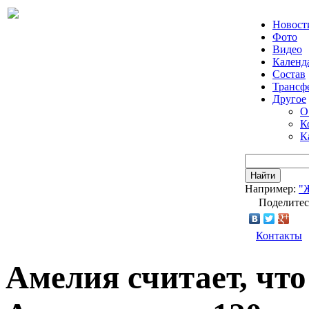
Новост
Фото
Видео
Календ
Состав
Трансф
Другое
О
К
К
Найти
Например:
"
Поделитес
Контакты
Амелия считает, чт