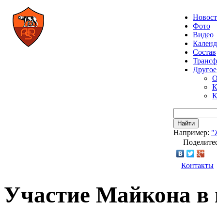
Новос
Фото
Видео
Календ
Состав
Транс
Другое
О
К
К
Найти
Например:
"
Поделитес
Контакты
Участие Майкона в 