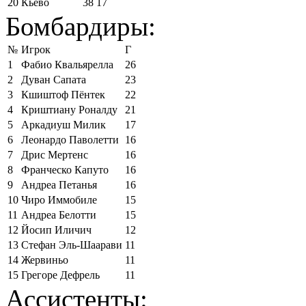
20
Кьево
38
17
Бомбардиры:
№
Игрок
Г
1
Фабио Квальярелла
26
2
Дуван Сапата
23
3
Кшиштоф Пёнтек
22
4
Криштиану Роналду
21
5
Аркадиуш Милик
17
6
Леонардо Паволетти
16
7
Дрис Мертенс
16
8
Франческо Капуто
16
9
Андреа Петанья
16
10
Чиро Иммобиле
15
11
Андреа Белотти
15
12
Йосип Иличич
12
13
Стефан Эль-Шаарави
11
14
Жервиньо
11
15
Грегоре Дефрель
11
Ассистенты: