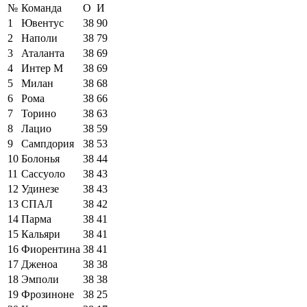
№
Команда
О
И
1
Ювентус
38
90
2
Наполи
38
79
3
Аталанта
38
69
4
Интер М
38
69
5
Милан
38
68
6
Рома
38
66
7
Торино
38
63
8
Лацио
38
59
9
Сампдория
38
53
10
Болонья
38
44
11
Сассуоло
38
43
12
Удинезе
38
43
13
СПАЛ
38
42
14
Парма
38
41
15
Кальяри
38
41
16
Фиорентина
38
41
17
Дженоа
38
38
18
Эмполи
38
38
19
Фрозиноне
38
25