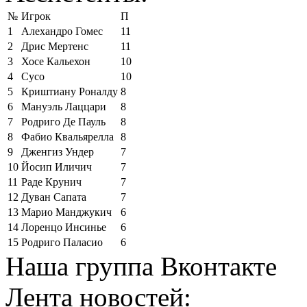
№
Игрок
П
1
Алехандро Гомес
11
2
Дрис Мертенс
11
3
Хосе Кальехон
10
4
Сусо
10
5
Криштиану Роналду
8
6
Мануэль Лаццари
8
7
Родриго Де Пауль
8
8
Фабио Квальярелла
8
9
Дженгиз Ундер
7
10
Йосип Иличич
7
11
Раде Крунич
7
12
Дуван Сапата
7
13
Марио Манджукич
6
14
Лоренцо Инсинье
6
15
Родриго Паласио
6
Наша группа Вконтакте
Лента новостей: