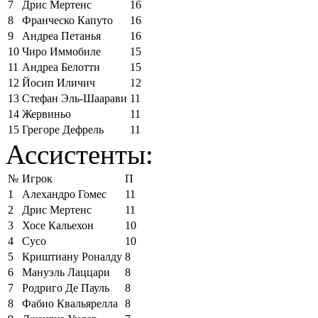
7
Дрис Мертенс
16
8
Франческо Капуто
16
9
Андреа Петанья
16
10
Чиро Иммобиле
15
11
Андреа Белотти
15
12
Йосип Иличич
12
13
Стефан Эль-Шаарави
11
14
Жервиньо
11
15
Грегоре Дефрель
11
Ассистенты:
№
Игрок
П
1
Алехандро Гомес
11
2
Дрис Мертенс
11
3
Хосе Кальехон
10
4
Сусо
10
5
Криштиану Роналду
8
6
Мануэль Лаццари
8
7
Родриго Де Пауль
8
8
Фабио Квальярелла
8