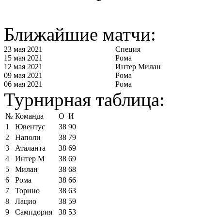
Ближайшие матчи:
23 мая 2021
Специя
15 мая 2021
Рома
12 мая 2021
Интер Милан
09 мая 2021
Рома
06 мая 2021
Рома
Турнирная таблица:
№
Команда
О
И
1
Ювентус
38
90
2
Наполи
38
79
3
Аталанта
38
69
4
Интер М
38
69
5
Милан
38
68
6
Рома
38
66
7
Торино
38
63
8
Лацио
38
59
9
Сампдория
38
53