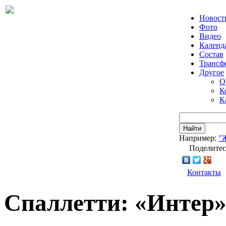
Новост
Фото
Видео
Календ
Состав
Трансф
Другое
О
К
К
Найти
Например:
"
Поделитес
Контакты
Спаллетти: «Интер»