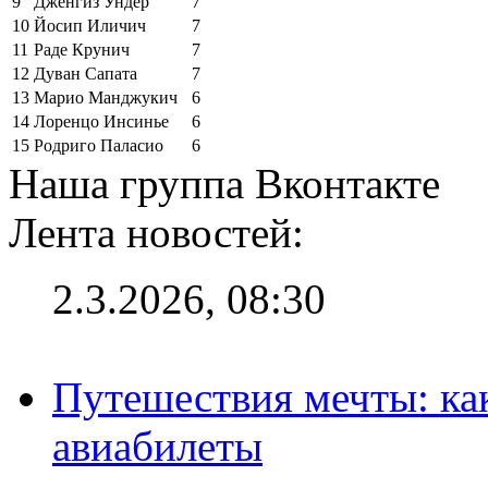
9
Дженгиз Ундер
7
10
Йосип Иличич
7
11
Раде Крунич
7
12
Дуван Сапата
7
13
Марио Манджукич
6
14
Лоренцо Инсинье
6
15
Родриго Паласио
6
Наша группа Вконтакте
Лента новостей:
2.3.2026, 08:30
Путешествия мечты: ка
авиабилеты