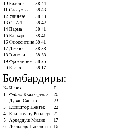
10
Болонья
38
44
11
Сассуоло
38
43
12
Удинезе
38
43
13
СПАЛ
38
42
14
Парма
38
41
15
Кальяри
38
41
16
Фиорентина
38
41
17
Дженоа
38
38
18
Эмполи
38
38
19
Фрозиноне
38
25
20
Кьево
38
17
Бомбардиры:
№
Игрок
Г
1
Фабио Квальярелла
26
2
Дуван Сапата
23
3
Кшиштоф Пёнтек
22
4
Криштиану Роналду
21
5
Аркадиуш Милик
17
6
Леонардо Паволетти
16