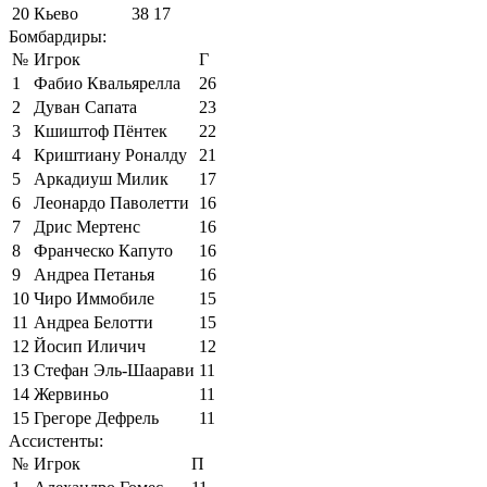
20
Кьево
38
17
Бомбардиры:
№
Игрок
Г
1
Фабио Квальярелла
26
2
Дуван Сапата
23
3
Кшиштоф Пёнтек
22
4
Криштиану Роналду
21
5
Аркадиуш Милик
17
6
Леонардо Паволетти
16
7
Дрис Мертенс
16
8
Франческо Капуто
16
9
Андреа Петанья
16
10
Чиро Иммобиле
15
11
Андреа Белотти
15
12
Йосип Иличич
12
13
Стефан Эль-Шаарави
11
14
Жервиньо
11
15
Грегоре Дефрель
11
Ассистенты:
№
Игрок
П