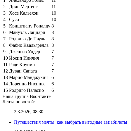
1
Алехандро Гомес
11
2
Дрис Мертенс
11
3
Хосе Кальехон
10
4
Сусо
10
5
Криштиану Роналду
8
6
Мануэль Лаццари
8
7
Родриго Де Пауль
8
8
Фабио Квальярелла
8
9
Дженгиз Ундер
7
10
Йосип Иличич
7
11
Раде Крунич
7
12
Дуван Сапата
7
13
Марио Манджукич
6
14
Лоренцо Инсинье
6
15
Родриго Паласио
6
Наша группа Вконтакте
Лента новостей:
2.3.2026, 08:30
Путешествия мечты: как выбрать выгодные авиабилеты