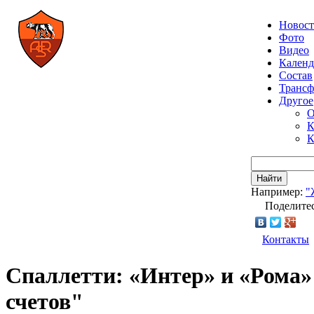
Новос
Фото
Видео
Календ
Состав
Транс
Другое
О
К
К
Найти
Например:
"
Поделитес
Контакты
Спаллетти: «Интер» и «Рома»
счетов"