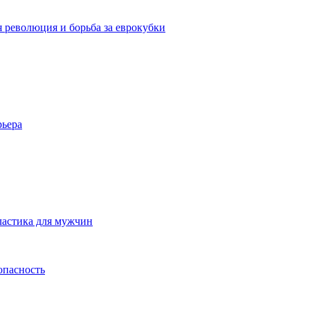
я революция и борьба за еврокубки
рьера
ластика для мужчин
опасность