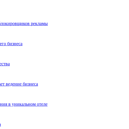
 блокировщиков рекламы
его бизнеса
ества
ет ведение бизнеса
ения в уникальном отеле
а