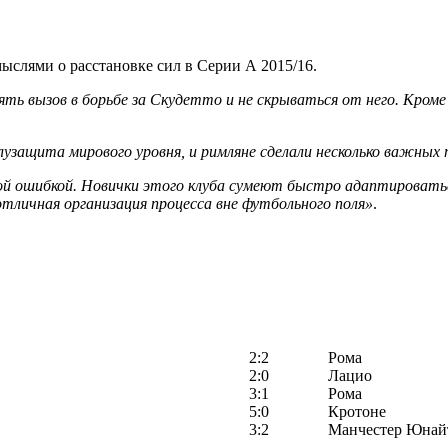
слями о расстановке сил в Серии А 2015/16.
 вызов в борьбе за Скудетто и не скрываться от него. Кроме 
лузащита мирового уровня, и римляне сделали несколько важных 
ой ошибкой. Новички этого клуба сумеют быстро адаптироватьс
тличная организация процесса вне футбольного поля»
.
2:2
Рома
2:0
Лацио
3:1
Рома
5:0
Кротоне
3:2
Манчестер Юнай