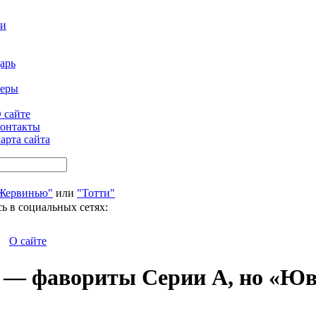
ти
арь
феры
 сайте
онтакты
арта сайта
Жервинью"
или
"Тотти"
ь в социальных сетях:
О сайте
 — фавориты Серии А, но «Юве