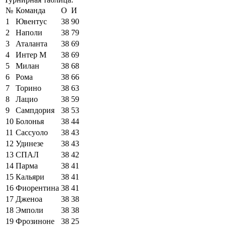
№
Команда
О
И
1
Ювентус
38
90
2
Наполи
38
79
3
Аталанта
38
69
4
Интер М
38
69
5
Милан
38
68
6
Рома
38
66
7
Торино
38
63
8
Лацио
38
59
9
Сампдория
38
53
10
Болонья
38
44
11
Сассуоло
38
43
12
Удинезе
38
43
13
СПАЛ
38
42
14
Парма
38
41
15
Кальяри
38
41
16
Фиорентина
38
41
17
Дженоа
38
38
18
Эмполи
38
38
19
Фрозиноне
38
25