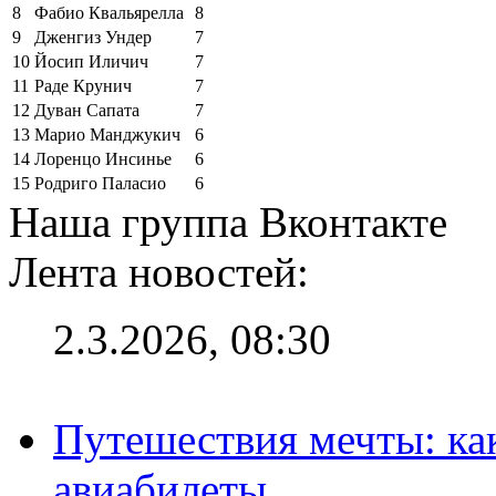
8
Фабио Квальярелла
8
9
Дженгиз Ундер
7
10
Йосип Иличич
7
11
Раде Крунич
7
12
Дуван Сапата
7
13
Марио Манджукич
6
14
Лоренцо Инсинье
6
15
Родриго Паласио
6
Наша группа Вконтакте
Лента новостей:
2.3.2026, 08:30
Путешествия мечты: ка
авиабилеты