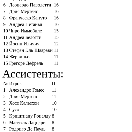
6
Леонардо Паволетти
16
7
Дрис Мертенс
16
8
Франческо Капуто
16
9
Андреа Петанья
16
10
Чиро Иммобиле
15
11
Андреа Белотти
15
12
Йосип Иличич
12
13
Стефан Эль-Шаарави
11
14
Жервиньо
11
15
Грегоре Дефрель
11
Ассистенты:
№
Игрок
П
1
Алехандро Гомес
11
2
Дрис Мертенс
11
3
Хосе Кальехон
10
4
Сусо
10
5
Криштиану Роналду
8
6
Мануэль Лаццари
8
7
Родриго Де Пауль
8