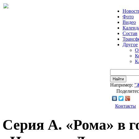
Новост
Фото
Видео
Календ
Состав
Трансф
Другое
О
К
К
Найти
Например:
"
Поделитес
Контакты
Серия А. «Рома» в г