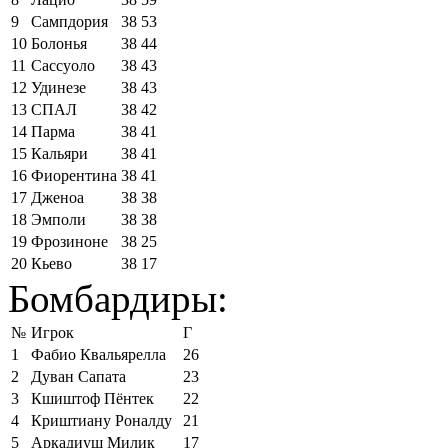
9
Сампдория
38
53
10
Болонья
38
44
11
Сассуоло
38
43
12
Удинезе
38
43
13
СПАЛ
38
42
14
Парма
38
41
15
Кальяри
38
41
16
Фиорентина
38
41
17
Дженоа
38
38
18
Эмполи
38
38
19
Фрозиноне
38
25
20
Кьево
38
17
Бомбардиры:
№
Игрок
Г
1
Фабио Квальярелла
26
2
Дуван Сапата
23
3
Кшиштоф Пёнтек
22
4
Криштиану Роналду
21
5
Аркадиуш Милик
17