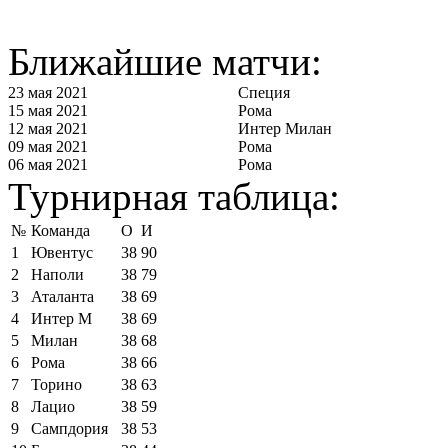
Ближайшие матчи:
23 мая 2021
Специя
15 мая 2021
Рома
12 мая 2021
Интер Милан
09 мая 2021
Рома
06 мая 2021
Рома
Турнирная таблица:
№
Команда
О
И
1
Ювентус
38
90
2
Наполи
38
79
3
Аталанта
38
69
4
Интер М
38
69
5
Милан
38
68
6
Рома
38
66
7
Торино
38
63
8
Лацио
38
59
9
Сампдория
38
53