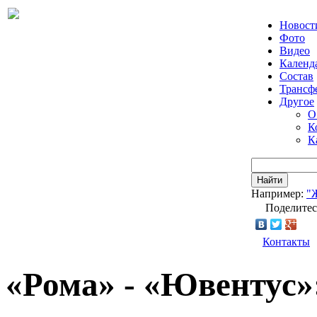
Новост
Фото
Видео
Календ
Состав
Трансф
Другое
О
К
К
Найти
Например:
"
Поделитес
Контакты
«Рома» - «Ювентус»