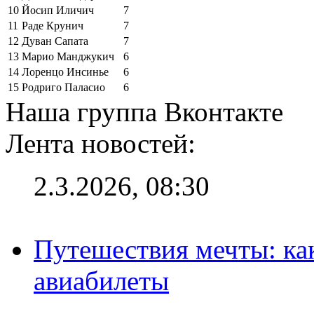
10
Йосип Иличич
7
11
Раде Крунич
7
12
Дуван Сапата
7
13
Марио Манджукич
6
14
Лоренцо Инсинье
6
15
Родриго Паласио
6
Наша группа Вконтакте
Лента новостей:
2.3.2026, 08:30
Путешествия мечты: ка
авиабилеты