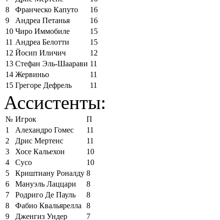
8
Франческо Капуто
16
9
Андреа Петанья
16
10
Чиро Иммобиле
15
11
Андреа Белотти
15
12
Йосип Иличич
12
13
Стефан Эль-Шаарави
11
14
Жервиньо
11
15
Грегоре Дефрель
11
Ассистенты:
№
Игрок
П
1
Алехандро Гомес
11
2
Дрис Мертенс
11
3
Хосе Кальехон
10
4
Сусо
10
5
Криштиану Роналду
8
6
Мануэль Лаццари
8
7
Родриго Де Пауль
8
8
Фабио Квальярелла
8
9
Дженгиз Ундер
7