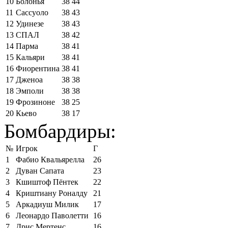
10
Болонья
38
44
11
Сассуоло
38
43
12
Удинезе
38
43
13
СПАЛ
38
42
14
Парма
38
41
15
Кальяри
38
41
16
Фиорентина
38
41
17
Дженоа
38
38
18
Эмполи
38
38
19
Фрозиноне
38
25
20
Кьево
38
17
Бомбардиры:
№
Игрок
Г
1
Фабио Квальярелла
26
2
Дуван Сапата
23
3
Кшиштоф Пёнтек
22
4
Криштиану Роналду
21
5
Аркадиуш Милик
17
6
Леонардо Паволетти
16
7
Дрис Мертенс
16