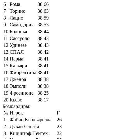
6
Рома
38
66
7
Торино
38
63
8
Лацио
38
59
9
Сампдория
38
53
10
Болонья
38
44
11
Сассуоло
38
43
12
Удинезе
38
43
13
СПАЛ
38
42
14
Парма
38
41
15
Кальяри
38
41
16
Фиорентина
38
41
17
Дженоа
38
38
18
Эмполи
38
38
19
Фрозиноне
38
25
20
Кьево
38
17
Бомбардиры:
№
Игрок
Г
1
Фабио Квальярелла
26
2
Дуван Сапата
23
3
Кшиштоф Пёнтек
22