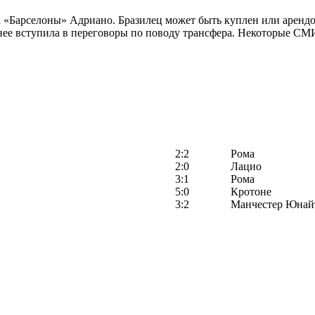
 «Барселоны» Адриано. Бразилец может быть куплен или арендо
нее вступила в переговоры по поводу трансфера. Некоторые СМИ
2:2
Рома
2:0
Лацио
3:1
Рома
5:0
Кротоне
3:2
Манчестер Юнай