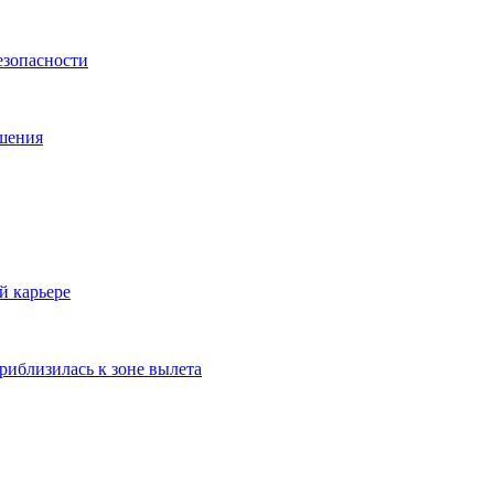
езопасности
ешения
й карьере
риблизилась к зоне вылета