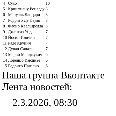
4
Сусо
10
5
Криштиану Роналду
8
6
Мануэль Лаццари
8
7
Родриго Де Пауль
8
8
Фабио Квальярелла
8
9
Дженгиз Ундер
7
10
Йосип Иличич
7
11
Раде Крунич
7
12
Дуван Сапата
7
13
Марио Манджукич
6
14
Лоренцо Инсинье
6
15
Родриго Паласио
6
Наша группа Вконтакте
Лента новостей:
2.3.2026, 08:30