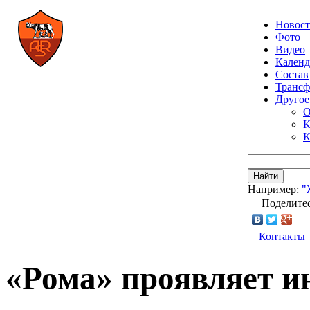
Новос
Фото
Видео
Календ
Состав
Транс
Другое
О
К
К
Найти
Например:
"
Поделитес
Контакты
«Рома» проявляет и