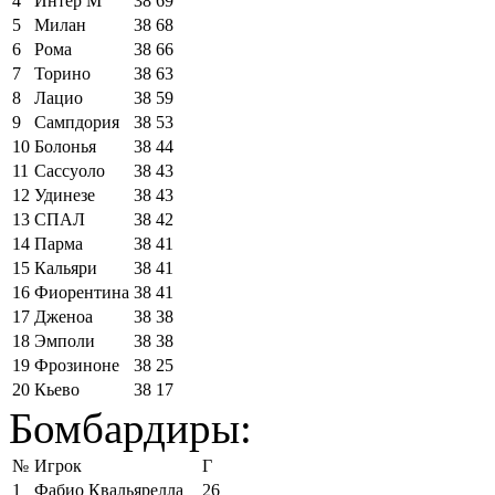
4
Интер М
38
69
5
Милан
38
68
6
Рома
38
66
7
Торино
38
63
8
Лацио
38
59
9
Сампдория
38
53
10
Болонья
38
44
11
Сассуоло
38
43
12
Удинезе
38
43
13
СПАЛ
38
42
14
Парма
38
41
15
Кальяри
38
41
16
Фиорентина
38
41
17
Дженоа
38
38
18
Эмполи
38
38
19
Фрозиноне
38
25
20
Кьево
38
17
Бомбардиры:
№
Игрок
Г
1
Фабио Квальярелла
26