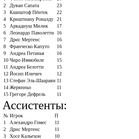
2
Дуван Сапата
23
3
Кшиштоф Пёнтек
22
4
Криштиану Роналду
21
5
Аркадиуш Милик
17
6
Леонардо Паволетти
16
7
Дрис Мертенс
16
8
Франческо Капуто
16
9
Андреа Петанья
16
10
Чиро Иммобиле
15
11
Андреа Белотти
15
12
Йосип Иличич
12
13
Стефан Эль-Шаарави
11
14
Жервиньо
11
15
Грегоре Дефрель
11
Ассистенты:
№
Игрок
П
1
Алехандро Гомес
11
2
Дрис Мертенс
11
3
Хосе Кальехон
10