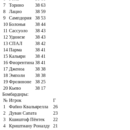
7
Торино
38
63
8
Лацио
38
59
9
Сампдория
38
53
10
Болонья
38
44
11
Сассуоло
38
43
12
Удинезе
38
43
13
СПАЛ
38
42
14
Парма
38
41
15
Кальяри
38
41
16
Фиорентина
38
41
17
Дженоа
38
38
18
Эмполи
38
38
19
Фрозиноне
38
25
20
Кьево
38
17
Бомбардиры:
№
Игрок
Г
1
Фабио Квальярелла
26
2
Дуван Сапата
23
3
Кшиштоф Пёнтек
22
4
Криштиану Роналду
21