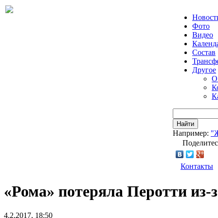
Новост
Фото
Видео
Календ
Состав
Трансф
Другое
О
К
К
Найти
Например:
"
Поделитес
Контакты
«Рома» потеряла Перотти из-
4.2.2017, 18:50