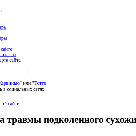
и
арь
еры
 сайте
онтакты
арта сайта
Жервинью"
или
"Тотти"
ь в социальных сетях:
О сайте
за травмы подколенного сухож