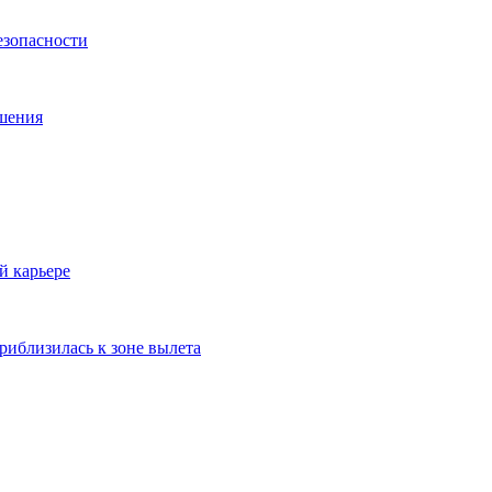
езопасности
ешения
й карьере
риблизилась к зоне вылета