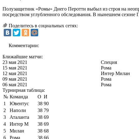
Полузащитник «Ромы» Диего Перотти выбыл из строя на неопре
посредством углубленного обследования. В нынешнем сезоне Пе
Поделитесь в социальных сетях:
Комментарии:
Ближайшие матчи:
23 мая 2021
Специя
15 мая 2021
Рома
12 мая 2021
Интер Милан
09 мая 2021
Рома
06 мая 2021
Рома
Турнирная таблица:
№
Команда
О
И
1
Ювентус
38
90
2
Наполи
38
79
3
Аталанта
38
69
4
Интер М
38
69
5
Милан
38
68
6
Рома
38
66