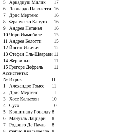
5
Аркадиуш Милик
17
6
Леонардо Паволетти
16
7
Дрис Мертенс
16
8
Франческо Капуто
16
9
Андреа Петанья
16
10
Чиро Иммобиле
15
11
Андреа Белотти
15
12
Йосип Иличич
12
13
Стефан Эль-Шаарави
11
14
Жервиньо
11
15
Грегоре Дефрель
11
Ассистенты:
№
Игрок
П
1
Алехандро Гомес
11
2
Дрис Мертенс
11
3
Хосе Кальехон
10
4
Сусо
10
5
Криштиану Роналду
8
6
Мануэль Лаццари
8
7
Родриго Де Пауль
8
8
Фабио Квальярелла
8