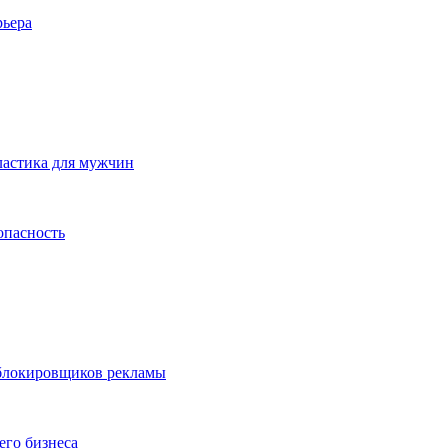
рьера
ластика для мужчин
опасность
 блокировщиков рекламы
его бизнеса