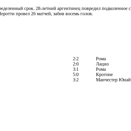
деленный срок. 28-летний аргентинец повредил подколенное су
ротти провел 26 матчей, забив восемь голов.
2:2
Рома
2:0
Лацио
3:1
Рома
5:0
Кротоне
3:2
Манчестер Юнай