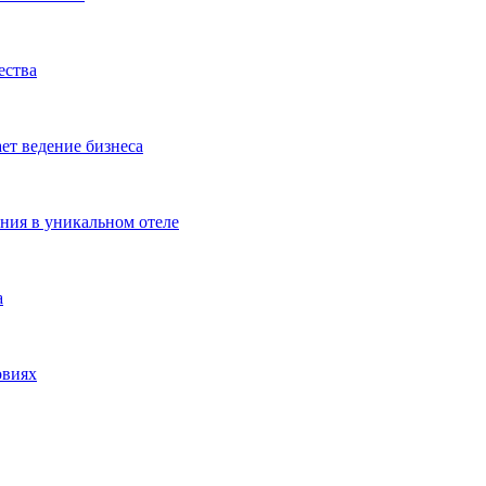
ества
ет ведение бизнеса
ения в уникальном отеле
а
овиях