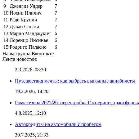
9
Дженгиз Ундер
7
10
Йосип Иличич
7
11
Раде Крунич
7
12
Дуван Сапата
7
13
Марио Манджукич
6
14
Лоренцо Инсинье
6
15
Родриго Паласио
6
Наша группа Вконтакте
Лента новостей:
2.3.2026, 08:30
Путешествия мечты: как выбрать выгодные авиабилеты
19.2.2026, 14:20
Рома сезона 2025/26: перестройка Гасперини, трансферна
4.8.2025, 12:10
Автокредиты на автомобили с пробегом
30.7.2025, 21:33