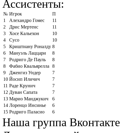
Ассистенты:
№
Игрок
П
1
Алехандро Гомес
11
2
Дрис Мертенс
11
3
Хосе Кальехон
10
4
Сусо
10
5
Криштиану Роналду
8
6
Мануэль Лаццари
8
7
Родриго Де Пауль
8
8
Фабио Квальярелла
8
9
Дженгиз Ундер
7
10
Йосип Иличич
7
11
Раде Крунич
7
12
Дуван Сапата
7
13
Марио Манджукич
6
14
Лоренцо Инсинье
6
15
Родриго Паласио
6
Наша группа Вконтакте