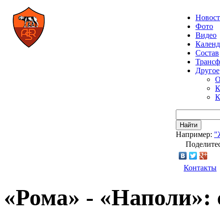
Новос
Фото
Видео
Календ
Состав
Транс
Другое
О
К
К
Найти
Например:
"
Поделитес
Контакты
«Рома» - «Наполи»: