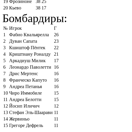
19
Фрозиноне
38
25
20
Кьево
38
17
Бомбардиры:
№
Игрок
Г
1
Фабио Квальярелла
26
2
Дуван Сапата
23
3
Кшиштоф Пёнтек
22
4
Криштиану Роналду
21
5
Аркадиуш Милик
17
6
Леонардо Паволетти
16
7
Дрис Мертенс
16
8
Франческо Капуто
16
9
Андреа Петанья
16
10
Чиро Иммобиле
15
11
Андреа Белотти
15
12
Йосип Иличич
12
13
Стефан Эль-Шаарави
11
14
Жервиньо
11
15
Грегоре Дефрель
11