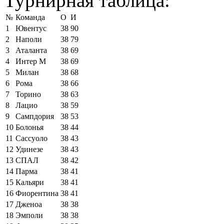
Турнирная таблица:
№
Команда
О
И
1
Ювентус
38
90
2
Наполи
38
79
3
Аталанта
38
69
4
Интер М
38
69
5
Милан
38
68
6
Рома
38
66
7
Торино
38
63
8
Лацио
38
59
9
Сампдория
38
53
10
Болонья
38
44
11
Сассуоло
38
43
12
Удинезе
38
43
13
СПАЛ
38
42
14
Парма
38
41
15
Кальяри
38
41
16
Фиорентина
38
41
17
Дженоа
38
38
18
Эмполи
38
38