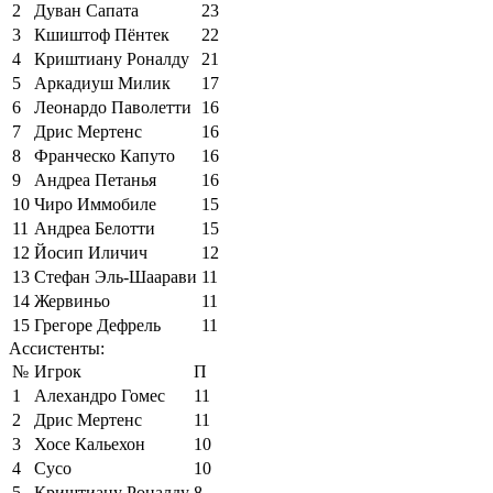
2
Дуван Сапата
23
3
Кшиштоф Пёнтек
22
4
Криштиану Роналду
21
5
Аркадиуш Милик
17
6
Леонардо Паволетти
16
7
Дрис Мертенс
16
8
Франческо Капуто
16
9
Андреа Петанья
16
10
Чиро Иммобиле
15
11
Андреа Белотти
15
12
Йосип Иличич
12
13
Стефан Эль-Шаарави
11
14
Жервиньо
11
15
Грегоре Дефрель
11
Ассистенты:
№
Игрок
П
1
Алехандро Гомес
11
2
Дрис Мертенс
11
3
Хосе Кальехон
10
4
Сусо
10
5
Криштиану Роналду
8