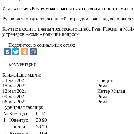
Итальянская «Рома» может расстаться со своими опытными ф
Руководство «джалоросси» сейчас раздумывает над возможност
Коул не входит в планы тренерского штаба Руди Гарсии, а Май
у тренеров «Ромы» большие вопросы.
Поделитесь в социальных сетях:
Комментарии:
Ближайшие матчи:
23 мая 2021
Специя
15 мая 2021
Рома
12 мая 2021
Интер Милан
09 мая 2021
Рома
06 мая 2021
Рома
Турнирная таблица:
№
Команда
О
И
1
Ювентус
38
90
2
Наполи
38
79
3
Аталанта
38
69