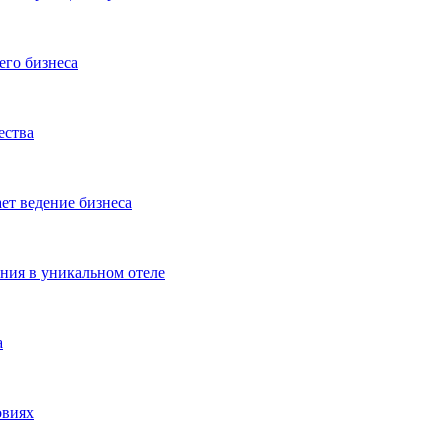
его бизнеса
ества
ет ведение бизнеса
ения в уникальном отеле
а
овиях