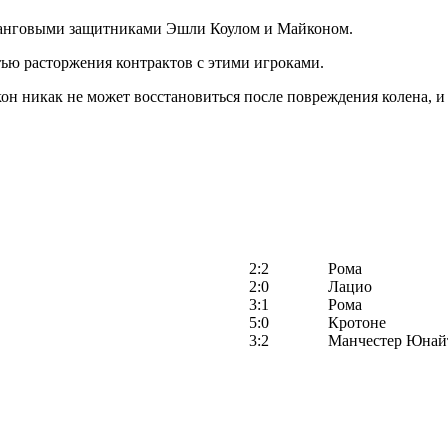
ланговыми защитниками Эшли Коулом и Майконом.
ью расторжения контрактов с этими игроками.
кон никак не может восстановиться после повреждения колена, и
2:2
Рома
2:0
Лацио
3:1
Рома
5:0
Кротоне
3:2
Манчестер Юнай