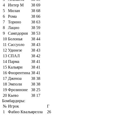
4
Интер М
38
69
5
Милан
38
68
6
Рома
38
66
7
Торино
38
63
8
Лацио
38
59
9
Сампдория
38
53
10
Болонья
38
44
11
Сассуоло
38
43
12
Удинезе
38
43
13
СПАЛ
38
42
14
Парма
38
41
15
Кальяри
38
41
16
Фиорентина
38
41
17
Дженоа
38
38
18
Эмполи
38
38
19
Фрозиноне
38
25
20
Кьево
38
17
Бомбардиры:
№
Игрок
Г
1
Фабио Квальярелла
26