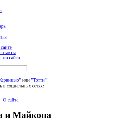
и
арь
еры
 сайте
онтакты
арта сайта
Жервинью"
или
"Тотти"
ь в социальных сетях:
О сайте
а и Майкона