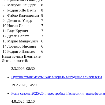
6
Мануэль Лаццари
8
7
Родриго Де Пауль
8
8
Фабио Квальярелла
8
9
Дженгиз Ундер
7
10
Йосип Иличич
7
11
Раде Крунич
7
12
Дуван Сапата
7
13
Марио Манджукич
6
14
Лоренцо Инсинье
6
15
Родриго Паласио
6
Наша группа Вконтакте
Лента новостей:
2.3.2026, 08:30
Путешествия мечты: как выбрать выгодные авиабилеты
19.2.2026, 14:20
Рома сезона 2025/26: перестройка Гасперини, трансферна
4.8.2025, 12:10