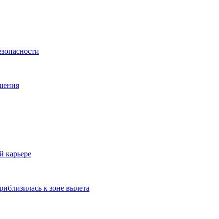
езопасности
ешения
й карьере
риблизилась к зоне вылета