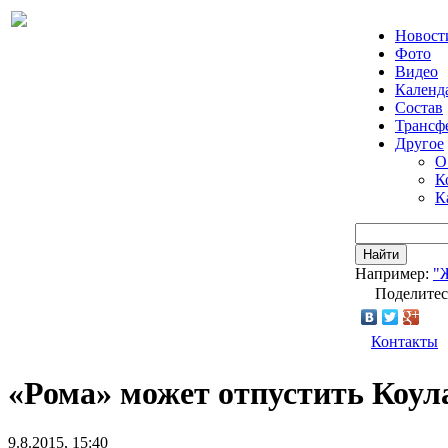
Новост
Фото
Видео
Календ
Состав
Трансф
Другое
О
К
К
Найти
Например:
"
Поделитес
Контакты
«Рома» может отпустить Коул
9.8.2015, 15:40