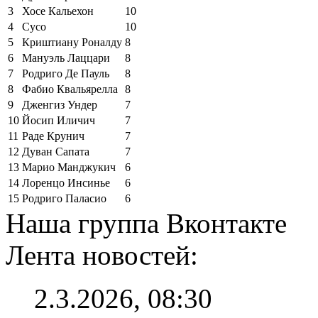
3
Хосе Кальехон
10
4
Сусо
10
5
Криштиану Роналду
8
6
Мануэль Лаццари
8
7
Родриго Де Пауль
8
8
Фабио Квальярелла
8
9
Дженгиз Ундер
7
10
Йосип Иличич
7
11
Раде Крунич
7
12
Дуван Сапата
7
13
Марио Манджукич
6
14
Лоренцо Инсинье
6
15
Родриго Паласио
6
Наша группа Вконтакте
Лента новостей:
2.3.2026, 08:30