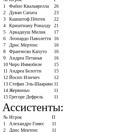
1
Фабио Квальярелла
26
2
Дуван Сапата
23
3
Кшиштоф Пёнтек
22
4
Криштиану Роналду
21
5
Аркадиуш Милик
17
6
Леонардо Паволетти
16
7
Дрис Мертенс
16
8
Франческо Капуто
16
9
Андреа Петанья
16
10
Чиро Иммобиле
15
11
Андреа Белотти
15
12
Йосип Иличич
12
13
Стефан Эль-Шаарави
11
14
Жервиньо
11
15
Грегоре Дефрель
11
Ассистенты:
№
Игрок
П
1
Алехандро Гомес
11
2
Дрис Мертенс
11