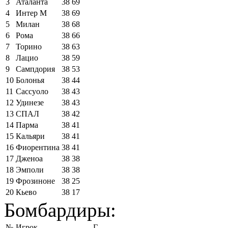
3
Аталанта
38
69
4
Интер М
38
69
5
Милан
38
68
6
Рома
38
66
7
Торино
38
63
8
Лацио
38
59
9
Сампдория
38
53
10
Болонья
38
44
11
Сассуоло
38
43
12
Удинезе
38
43
13
СПАЛ
38
42
14
Парма
38
41
15
Кальяри
38
41
16
Фиорентина
38
41
17
Дженоа
38
38
18
Эмполи
38
38
19
Фрозиноне
38
25
20
Кьево
38
17
Бомбардиры:
№
Игрок
Г