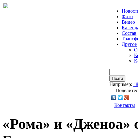
Новост
Фото
Видео
Календ
Состав
Трансф
Другое
О
К
К
Найти
Например:
"
Поделитес
Контакты
«Рома» и «Дженоа» 