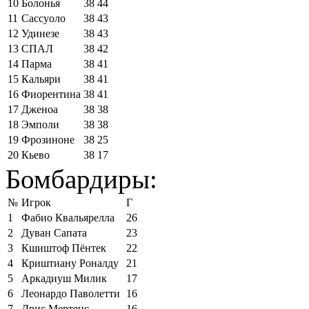
10
Болонья
38
44
11
Сассуоло
38
43
12
Удинезе
38
43
13
СПАЛ
38
42
14
Парма
38
41
15
Кальяри
38
41
16
Фиорентина
38
41
17
Дженоа
38
38
18
Эмполи
38
38
19
Фрозиноне
38
25
20
Кьево
38
17
Бомбардиры:
№
Игрок
Г
1
Фабио Квальярелла
26
2
Дуван Сапата
23
3
Кшиштоф Пёнтек
22
4
Криштиану Роналду
21
5
Аркадиуш Милик
17
6
Леонардо Паволетти
16
7
Дрис Мертенс
16