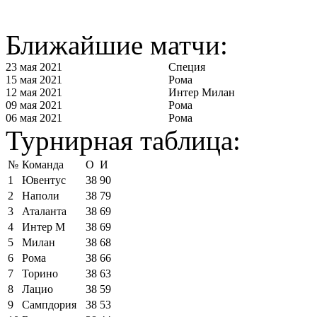
Ближайшие матчи:
23 мая 2021
Специя
15 мая 2021
Рома
12 мая 2021
Интер Милан
09 мая 2021
Рома
06 мая 2021
Рома
Турнирная таблица:
№
Команда
О
И
1
Ювентус
38
90
2
Наполи
38
79
3
Аталанта
38
69
4
Интер М
38
69
5
Милан
38
68
6
Рома
38
66
7
Торино
38
63
8
Лацио
38
59
9
Сампдория
38
53