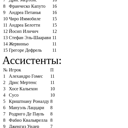
8
Франческо Капуто
16
9
Андреа Петанья
16
10
Чиро Иммобиле
15
11
Андреа Белотти
15
12
Йосип Иличич
12
13
Стефан Эль-Шаарави
11
14
Жервиньо
11
15
Грегоре Дефрель
11
Ассистенты:
№
Игрок
П
1
Алехандро Гомес
11
2
Дрис Мертенс
11
3
Хосе Кальехон
10
4
Сусо
10
5
Криштиану Роналду
8
6
Мануэль Лаццари
8
7
Родриго Де Пауль
8
8
Фабио Квальярелла
8
9
Дженгиз Ундер
7