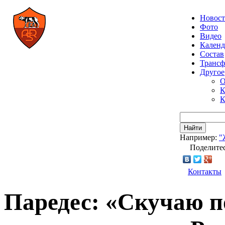
Новос
Фото
Видео
Календ
Состав
Транс
Другое
О
К
К
Найти
Например:
"
Поделитес
Контакты
Паредес: «Скучаю п