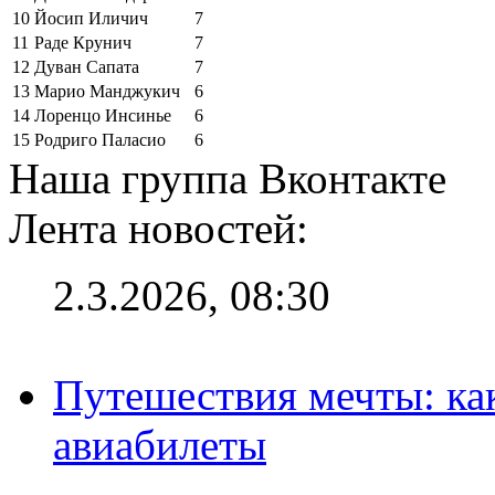
10
Йосип Иличич
7
11
Раде Крунич
7
12
Дуван Сапата
7
13
Марио Манджукич
6
14
Лоренцо Инсинье
6
15
Родриго Паласио
6
Наша группа Вконтакте
Лента новостей:
2.3.2026, 08:30
Путешествия мечты: ка
авиабилеты