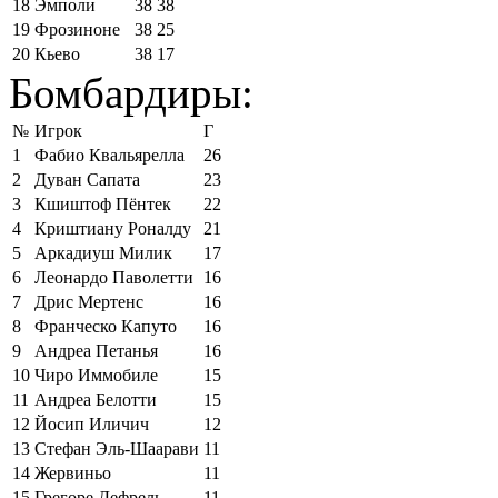
18
Эмполи
38
38
19
Фрозиноне
38
25
20
Кьево
38
17
Бомбардиры:
№
Игрок
Г
1
Фабио Квальярелла
26
2
Дуван Сапата
23
3
Кшиштоф Пёнтек
22
4
Криштиану Роналду
21
5
Аркадиуш Милик
17
6
Леонардо Паволетти
16
7
Дрис Мертенс
16
8
Франческо Капуто
16
9
Андреа Петанья
16
10
Чиро Иммобиле
15
11
Андреа Белотти
15
12
Йосип Иличич
12
13
Стефан Эль-Шаарави
11
14
Жервиньо
11
15
Грегоре Дефрель
11