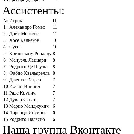
Ассистенты:
№
Игрок
П
1
Алехандро Гомес
11
2
Дрис Мертенс
11
3
Хосе Кальехон
10
4
Сусо
10
5
Криштиану Роналду
8
6
Мануэль Лаццари
8
7
Родриго Де Пауль
8
8
Фабио Квальярелла
8
9
Дженгиз Ундер
7
10
Йосип Иличич
7
11
Раде Крунич
7
12
Дуван Сапата
7
13
Марио Манджукич
6
14
Лоренцо Инсинье
6
15
Родриго Паласио
6
Наша группа Вконтакте