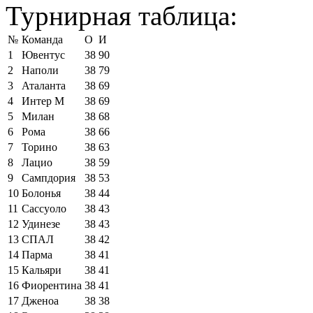
Турнирная таблица:
№
Команда
О
И
1
Ювентус
38
90
2
Наполи
38
79
3
Аталанта
38
69
4
Интер М
38
69
5
Милан
38
68
6
Рома
38
66
7
Торино
38
63
8
Лацио
38
59
9
Сампдория
38
53
10
Болонья
38
44
11
Сассуоло
38
43
12
Удинезе
38
43
13
СПАЛ
38
42
14
Парма
38
41
15
Кальяри
38
41
16
Фиорентина
38
41
17
Дженоа
38
38