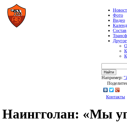
Новос
Фото
Видео
Календ
Состав
Транс
Другое
О
К
К
Найти
Например:
"
Поделитес
Контакты
Наингголан: «Мы у