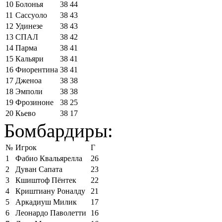
10
Болонья
38
44
11
Сассуоло
38
43
12
Удинезе
38
43
13
СПАЛ
38
42
14
Парма
38
41
15
Кальяри
38
41
16
Фиорентина
38
41
17
Дженоа
38
38
18
Эмполи
38
38
19
Фрозиноне
38
25
20
Кьево
38
17
Бомбардиры:
№
Игрок
Г
1
Фабио Квальярелла
26
2
Дуван Сапата
23
3
Кшиштоф Пёнтек
22
4
Криштиану Роналду
21
5
Аркадиуш Милик
17
6
Леонардо Паволетти
16