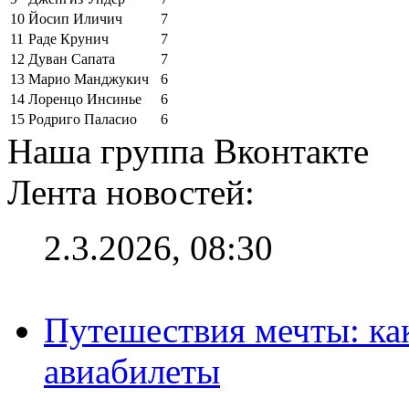
10
Йосип Иличич
7
11
Раде Крунич
7
12
Дуван Сапата
7
13
Марио Манджукич
6
14
Лоренцо Инсинье
6
15
Родриго Паласио
6
Наша группа Вконтакте
Лента новостей:
2.3.2026, 08:30
Путешествия мечты: ка
авиабилеты