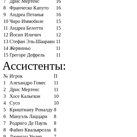
7
Дрис Мертенс
16
8
Франческо Капуто
16
9
Андреа Петанья
16
10
Чиро Иммобиле
15
11
Андреа Белотти
15
12
Йосип Иличич
12
13
Стефан Эль-Шаарави
11
14
Жервиньо
11
15
Грегоре Дефрель
11
Ассистенты:
№
Игрок
П
1
Алехандро Гомес
11
2
Дрис Мертенс
11
3
Хосе Кальехон
10
4
Сусо
10
5
Криштиану Роналду
8
6
Мануэль Лаццари
8
7
Родриго Де Пауль
8
8
Фабио Квальярелла
8
9
Дженгиз Ундер
7