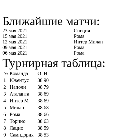
Ближайшие матчи:
23 мая 2021
Специя
15 мая 2021
Рома
12 мая 2021
Интер Милан
09 мая 2021
Рома
06 мая 2021
Рома
Турнирная таблица:
№
Команда
О
И
1
Ювентус
38
90
2
Наполи
38
79
3
Аталанта
38
69
4
Интер М
38
69
5
Милан
38
68
6
Рома
38
66
7
Торино
38
63
8
Лацио
38
59
9
Сампдория
38
53