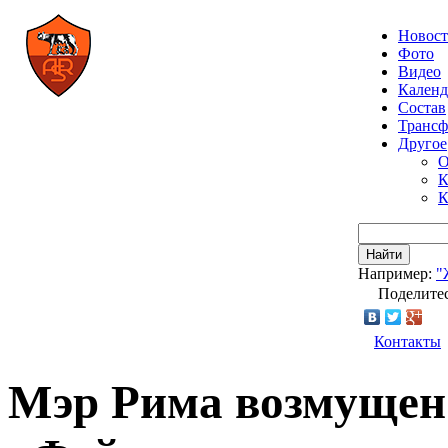
Новос
Фото
Видео
Календ
Состав
Транс
Другое
О
К
К
Найти
Например:
"
Поделитес
Контакты
Мэр Рима возмущен