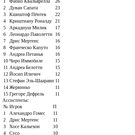
1
Фабио Квальярелла
26
2
Дуван Сапата
23
3
Кшиштоф Пёнтек
22
4
Криштиану Роналду
21
5
Аркадиуш Милик
17
6
Леонардо Паволетти
16
7
Дрис Мертенс
16
8
Франческо Капуто
16
9
Андреа Петанья
16
10
Чиро Иммобиле
15
11
Андреа Белотти
15
12
Йосип Иличич
12
13
Стефан Эль-Шаарави
11
14
Жервиньо
11
15
Грегоре Дефрель
11
Ассистенты:
№
Игрок
П
1
Алехандро Гомес
11
2
Дрис Мертенс
11
3
Хосе Кальехон
10
4
Сусо
10