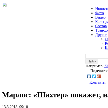
Новост
Фото
Видео
Календ
Состав
Трансф
Другое
О
К
К
Найти
Например:
"
Поделитес
Контакты
Марлос: «Шахтер» покажет, н
13.3.2018, 09:10