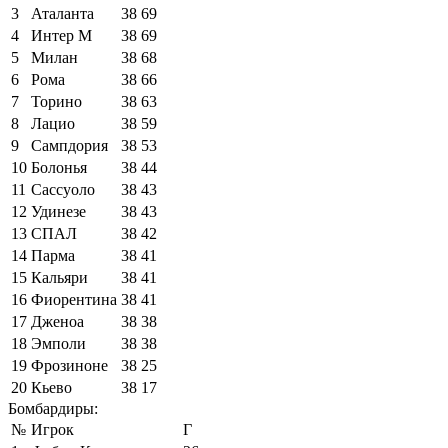
3
Аталанта
38
69
4
Интер М
38
69
5
Милан
38
68
6
Рома
38
66
7
Торино
38
63
8
Лацио
38
59
9
Сампдория
38
53
10
Болонья
38
44
11
Сассуоло
38
43
12
Удинезе
38
43
13
СПАЛ
38
42
14
Парма
38
41
15
Кальяри
38
41
16
Фиорентина
38
41
17
Дженоа
38
38
18
Эмполи
38
38
19
Фрозиноне
38
25
20
Кьево
38
17
Бомбардиры:
№
Игрок
Г