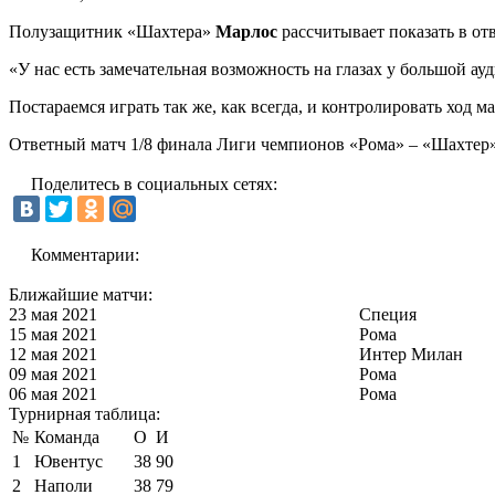
Полузащитник «Шахтера»
Марлос
рассчитывает показать в от
«У нас есть замечательная возможность на глазах у большой ау
Постараемся играть так же, как всегда, и контролировать ход ма
Ответный матч 1/8 финала Лиги чемпионов «Рома» – «Шахтер» пр
Поделитесь в социальных сетях:
Комментарии:
Ближайшие матчи:
23 мая 2021
Специя
15 мая 2021
Рома
12 мая 2021
Интер Милан
09 мая 2021
Рома
06 мая 2021
Рома
Турнирная таблица:
№
Команда
О
И
1
Ювентус
38
90
2
Наполи
38
79