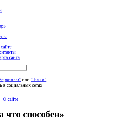
и
арь
еры
 сайте
онтакты
арта сайта
Жервинью"
или
"Тотти"
ь в социальных сетях:
О сайте
а что способен»