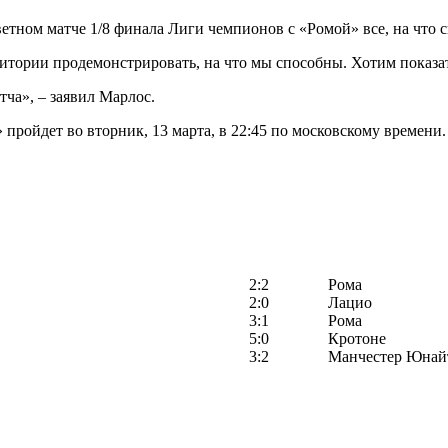
ветном матче 1/8 финала Лиги чемпионов с «Ромой» все, на что с
дитории продемонстрировать, на что мы способны. Хотим показат
тча», – заявил Марлос.
ойдет во вторник, 13 марта, в 22:45 по московскому времени. Р
2:2
Рома
2:0
Лацио
3:1
Рома
5:0
Кротоне
3:2
Манчестер Юнай