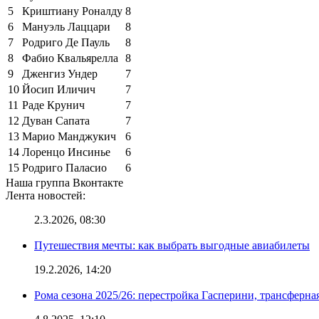
5
Криштиану Роналду
8
6
Мануэль Лаццари
8
7
Родриго Де Пауль
8
8
Фабио Квальярелла
8
9
Дженгиз Ундер
7
10
Йосип Иличич
7
11
Раде Крунич
7
12
Дуван Сапата
7
13
Марио Манджукич
6
14
Лоренцо Инсинье
6
15
Родриго Паласио
6
Наша группа Вконтакте
Лента новостей:
2.3.2026, 08:30
Путешествия мечты: как выбрать выгодные авиабилеты
19.2.2026, 14:20
Рома сезона 2025/26: перестройка Гасперини, трансферна