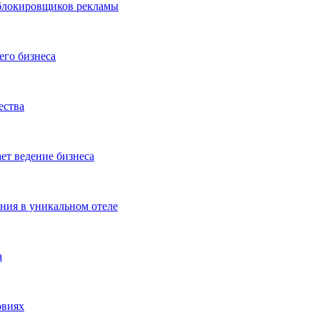
 блокировщиков рекламы
его бизнеса
ества
ет ведение бизнеса
ения в уникальном отеле
а
овиях