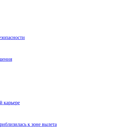
езопасности
ешения
й карьере
риблизилась к зоне вылета