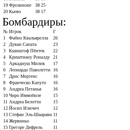
19
Фрозиноне
38
25
20
Кьево
38
17
Бомбардиры:
№
Игрок
Г
1
Фабио Квальярелла
26
2
Дуван Сапата
23
3
Кшиштоф Пёнтек
22
4
Криштиану Роналду
21
5
Аркадиуш Милик
17
6
Леонардо Паволетти
16
7
Дрис Мертенс
16
8
Франческо Капуто
16
9
Андреа Петанья
16
10
Чиро Иммобиле
15
11
Андреа Белотти
15
12
Йосип Иличич
12
13
Стефан Эль-Шаарави
11
14
Жервиньо
11
15
Грегоре Дефрель
11