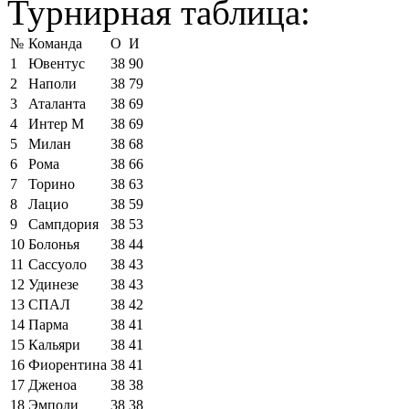
Турнирная таблица:
№
Команда
О
И
1
Ювентус
38
90
2
Наполи
38
79
3
Аталанта
38
69
4
Интер М
38
69
5
Милан
38
68
6
Рома
38
66
7
Торино
38
63
8
Лацио
38
59
9
Сампдория
38
53
10
Болонья
38
44
11
Сассуоло
38
43
12
Удинезе
38
43
13
СПАЛ
38
42
14
Парма
38
41
15
Кальяри
38
41
16
Фиорентина
38
41
17
Дженоа
38
38
18
Эмполи
38
38