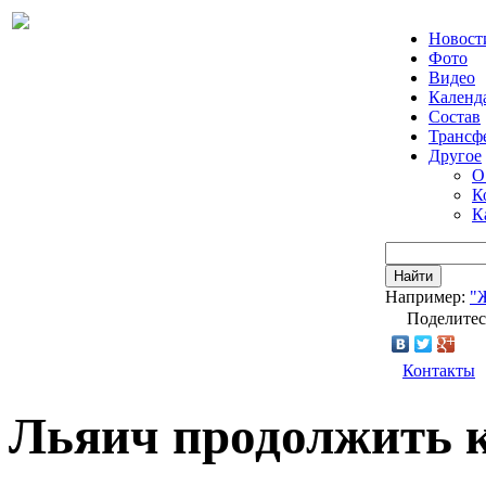
Новост
Фото
Видео
Календ
Состав
Трансф
Другое
О
К
К
Найти
Например:
"
Поделитес
Контакты
Льяич продолжить к