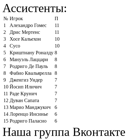
Ассистенты:
№
Игрок
П
1
Алехандро Гомес
11
2
Дрис Мертенс
11
3
Хосе Кальехон
10
4
Сусо
10
5
Криштиану Роналду
8
6
Мануэль Лаццари
8
7
Родриго Де Пауль
8
8
Фабио Квальярелла
8
9
Дженгиз Ундер
7
10
Йосип Иличич
7
11
Раде Крунич
7
12
Дуван Сапата
7
13
Марио Манджукич
6
14
Лоренцо Инсинье
6
15
Родриго Паласио
6
Наша группа Вконтакте