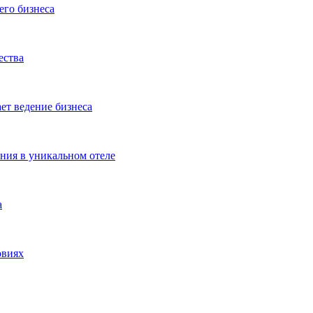
его бизнеса
ества
ет ведение бизнеса
ения в уникальном отеле
а
овиях