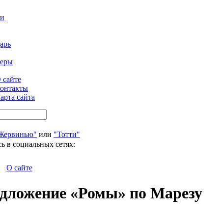
ти
арь
феры
 сайте
онтакты
арта сайта
Жервинью"
или
"Тотти"
ь в социальных сетях:
О сайте
едложение «Ромы» по Марезу