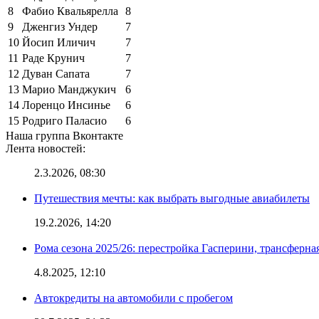
8
Фабио Квальярелла
8
9
Дженгиз Ундер
7
10
Йосип Иличич
7
11
Раде Крунич
7
12
Дуван Сапата
7
13
Марио Манджукич
6
14
Лоренцо Инсинье
6
15
Родриго Паласио
6
Наша группа Вконтакте
Лента новостей:
2.3.2026, 08:30
Путешествия мечты: как выбрать выгодные авиабилеты
19.2.2026, 14:20
Рома сезона 2025/26: перестройка Гасперини, трансферна
4.8.2025, 12:10
Автокредиты на автомобили с пробегом