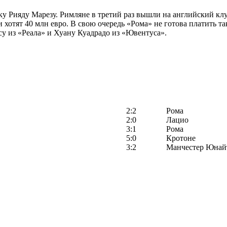
у Рияду Марезу. Римляне в третий раз вышли на английский клу
хотят 40 млн евро. В свою очередь «Рома» не готова платить так
есу из «Реала» и Хуану Куадрадо из «Ювентуса».
2:2
Рома
2:0
Лацио
3:1
Рома
5:0
Кротоне
3:2
Манчестер Юнай