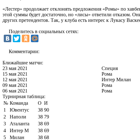
«Лестер» продолжает отклонять предложения «Ромы» по хавбек
этой суммы будет достаточно, но «лисы» ответили отказом. Они 
других претендентов. Так, у клуба есть интерес к Лукасу Васк
Поделитесь в социальных сетях:
Комментарии:
Ближайшие матчи:
23 мая 2021
Специя
15 мая 2021
Рома
12 мая 2021
Интер Милан
09 мая 2021
Рома
06 мая 2021
Рома
Турнирная таблица:
№
Команда
О
И
1
Ювентус
38
90
2
Наполи
38
79
3
Аталанта
38
69
4
Интер М
38
69
5
Милан
38
68