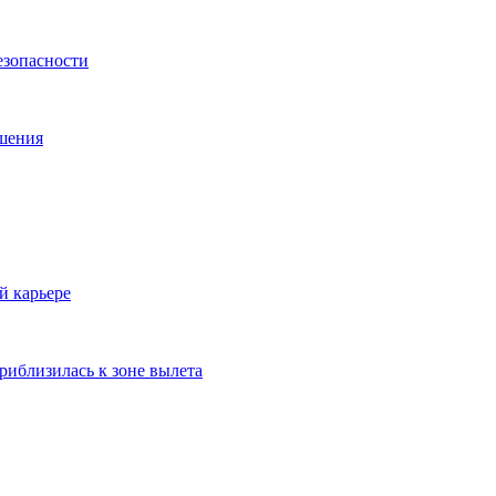
езопасности
ешения
й карьере
риблизилась к зоне вылета