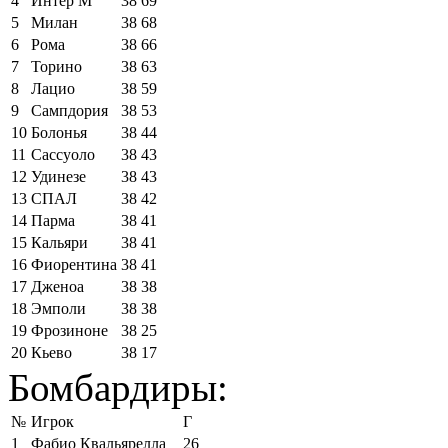
4
Интер М
38
69
5
Милан
38
68
6
Рома
38
66
7
Торино
38
63
8
Лацио
38
59
9
Сампдория
38
53
10
Болонья
38
44
11
Сассуоло
38
43
12
Удинезе
38
43
13
СПАЛ
38
42
14
Парма
38
41
15
Кальяри
38
41
16
Фиорентина
38
41
17
Дженоа
38
38
18
Эмполи
38
38
19
Фрозиноне
38
25
20
Кьево
38
17
Бомбардиры:
№
Игрок
Г
1
Фабио Квальярелла
26