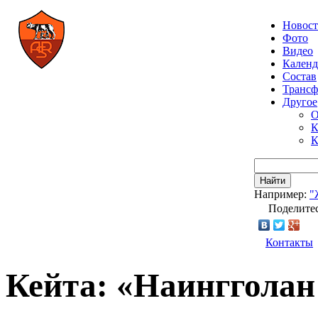
Новос
Фото
Видео
Календ
Состав
Транс
Другое
О
К
К
Найти
Например:
"
Поделитес
Контакты
Кейта: «Наингголан