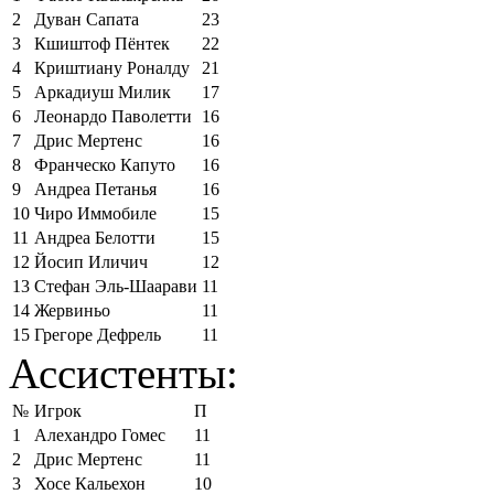
2
Дуван Сапата
23
3
Кшиштоф Пёнтек
22
4
Криштиану Роналду
21
5
Аркадиуш Милик
17
6
Леонардо Паволетти
16
7
Дрис Мертенс
16
8
Франческо Капуто
16
9
Андреа Петанья
16
10
Чиро Иммобиле
15
11
Андреа Белотти
15
12
Йосип Иличич
12
13
Стефан Эль-Шаарави
11
14
Жервиньо
11
15
Грегоре Дефрель
11
Ассистенты:
№
Игрок
П
1
Алехандро Гомес
11
2
Дрис Мертенс
11
3
Хосе Кальехон
10