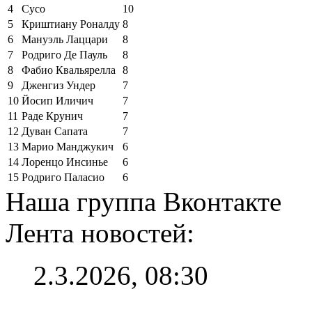
4
Сусо
10
5
Криштиану Роналду
8
6
Мануэль Лаццари
8
7
Родриго Де Пауль
8
8
Фабио Квальярелла
8
9
Дженгиз Ундер
7
10
Йосип Иличич
7
11
Раде Крунич
7
12
Дуван Сапата
7
13
Марио Манджукич
6
14
Лоренцо Инсинье
6
15
Родриго Паласио
6
Наша группа Вконтакте
Лента новостей:
2.3.2026, 08:30