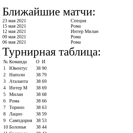
Ближайшие матчи:
23 мая 2021
Специя
15 мая 2021
Рома
12 мая 2021
Интер Милан
09 мая 2021
Рома
06 мая 2021
Рома
Турнирная таблица:
№
Команда
О
И
1
Ювентус
38
90
2
Наполи
38
79
3
Аталанта
38
69
4
Интер М
38
69
5
Милан
38
68
6
Рома
38
66
7
Торино
38
63
8
Лацио
38
59
9
Сампдория
38
53
10
Болонья
38
44