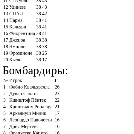
11
Сассуоло
38
43
12
Удинезе
38
43
13
СПАЛ
38
42
14
Парма
38
41
15
Кальяри
38
41
16
Фиорентина
38
41
17
Дженоа
38
38
18
Эмполи
38
38
19
Фрозиноне
38
25
20
Кьево
38
17
Бомбардиры:
№
Игрок
Г
1
Фабио Квальярелла
26
2
Дуван Сапата
23
3
Кшиштоф Пёнтек
22
4
Криштиану Роналду
21
5
Аркадиуш Милик
17
6
Леонардо Паволетти
16
7
Дрис Мертенс
16
8
Франческо Капуто
16