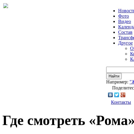
Новост
Фото
Видео
Календ
Состав
Трансф
Другое
О
К
К
Найти
Например:
"
Поделитес
Контакты
Где смотреть «Рома»