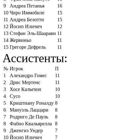
9
Андреа Петанья
16
10
Чиро Иммобиле
15
11
Андреа Белотти
15
12
Йосип Иличич
12
13
Стефан Эль-Шаарави
11
14
Жервиньо
11
15
Грегоре Дефрель
11
Ассистенты:
№
Игрок
П
1
Алехандро Гомес
11
2
Дрис Мертенс
11
3
Хосе Кальехон
10
4
Сусо
10
5
Криштиану Роналду
8
6
Мануэль Лаццари
8
7
Родриго Де Пауль
8
8
Фабио Квальярелла
8
9
Дженгиз Ундер
7
10
Йосип Иличич
7