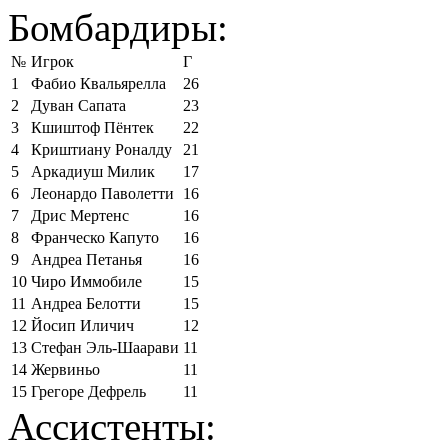
Бомбардиры:
№
Игрок
Г
1
Фабио Квальярелла
26
2
Дуван Сапата
23
3
Кшиштоф Пёнтек
22
4
Криштиану Роналду
21
5
Аркадиуш Милик
17
6
Леонардо Паволетти
16
7
Дрис Мертенс
16
8
Франческо Капуто
16
9
Андреа Петанья
16
10
Чиро Иммобиле
15
11
Андреа Белотти
15
12
Йосип Иличич
12
13
Стефан Эль-Шаарави
11
14
Жервиньо
11
15
Грегоре Дефрель
11
Ассистенты: