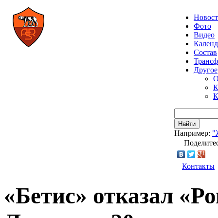
Новос
Фото
Видео
Календ
Состав
Транс
Другое
О
К
К
Найти
Например:
"
Поделитес
Контакты
«Бетис» отказал «Ро