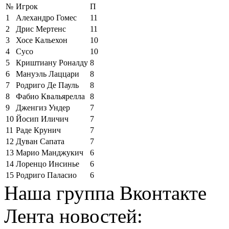
№
Игрок
П
1
Алехандро Гомес
11
2
Дрис Мертенс
11
3
Хосе Кальехон
10
4
Сусо
10
5
Криштиану Роналду
8
6
Мануэль Лаццари
8
7
Родриго Де Пауль
8
8
Фабио Квальярелла
8
9
Дженгиз Ундер
7
10
Йосип Иличич
7
11
Раде Крунич
7
12
Дуван Сапата
7
13
Марио Манджукич
6
14
Лоренцо Инсинье
6
15
Родриго Паласио
6
Наша группа Вконтакте
Лента новостей: