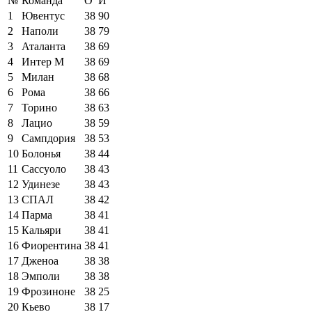
№
Команда
О
И
1
Ювентус
38
90
2
Наполи
38
79
3
Аталанта
38
69
4
Интер М
38
69
5
Милан
38
68
6
Рома
38
66
7
Торино
38
63
8
Лацио
38
59
9
Сампдория
38
53
10
Болонья
38
44
11
Сассуоло
38
43
12
Удинезе
38
43
13
СПАЛ
38
42
14
Парма
38
41
15
Кальяри
38
41
16
Фиорентина
38
41
17
Дженоа
38
38
18
Эмполи
38
38
19
Фрозиноне
38
25
20
Кьево
38
17