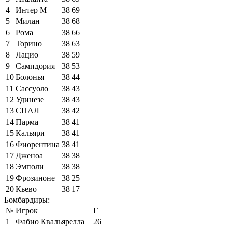
4
Интер М
38
69
5
Милан
38
68
6
Рома
38
66
7
Торино
38
63
8
Лацио
38
59
9
Сампдория
38
53
10
Болонья
38
44
11
Сассуоло
38
43
12
Удинезе
38
43
13
СПАЛ
38
42
14
Парма
38
41
15
Кальяри
38
41
16
Фиорентина
38
41
17
Дженоа
38
38
18
Эмполи
38
38
19
Фрозиноне
38
25
20
Кьево
38
17
Бомбардиры:
№
Игрок
Г
1
Фабио Квальярелла
26