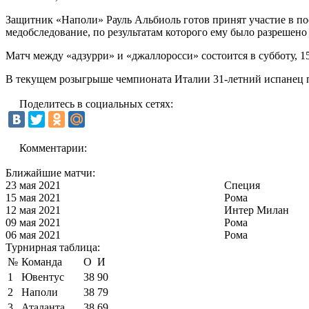
Защитник «Наполи» Рауль Альбиоль готов принят участие в п
медобследование, по результатам которого ему было разрешено
Матч между «адзурри» и «джаллоросси» состоится в субботу, 15
В текущем розыгрыше чемпионата Италии 31-летний испанец по
Поделитесь в социальных сетях:
Комментарии:
Ближайшие матчи:
23 мая 2021
Специя
15 мая 2021
Рома
12 мая 2021
Интер Милан
09 мая 2021
Рома
06 мая 2021
Рома
Турнирная таблица:
№
Команда
О
И
1
Ювентус
38
90
2
Наполи
38
79
3
Аталанта
38
69