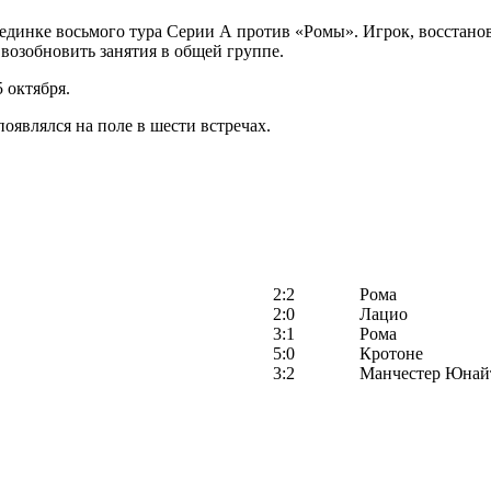
оединке восьмого тура Серии А против «Ромы». Игрок, восстан
 возобновить занятия в общей группе.
 октября.
являлся на поле в шести встречах.
2:2
Рома
2:0
Лацио
3:1
Рома
5:0
Кротоне
3:2
Манчестер Юнай