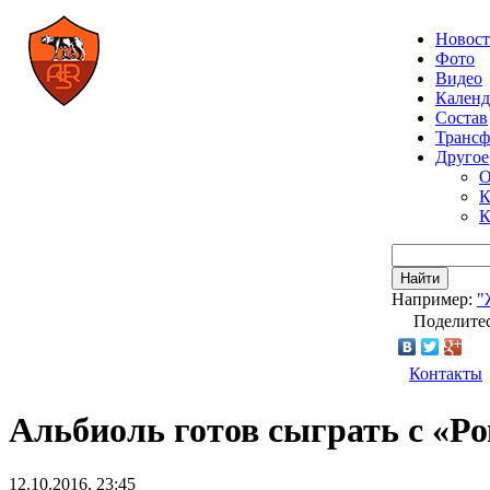
Новос
Фото
Видео
Календ
Состав
Транс
Другое
О
К
К
Найти
Например:
"
Поделитес
Контакты
Альбиоль готов сыграть с «Р
12.10.2016, 23:45