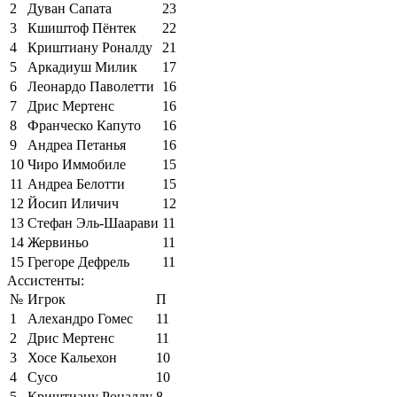
2
Дуван Сапата
23
3
Кшиштоф Пёнтек
22
4
Криштиану Роналду
21
5
Аркадиуш Милик
17
6
Леонардо Паволетти
16
7
Дрис Мертенс
16
8
Франческо Капуто
16
9
Андреа Петанья
16
10
Чиро Иммобиле
15
11
Андреа Белотти
15
12
Йосип Иличич
12
13
Стефан Эль-Шаарави
11
14
Жервиньо
11
15
Грегоре Дефрель
11
Ассистенты:
№
Игрок
П
1
Алехандро Гомес
11
2
Дрис Мертенс
11
3
Хосе Кальехон
10
4
Сусо
10
5
Криштиану Роналду
8