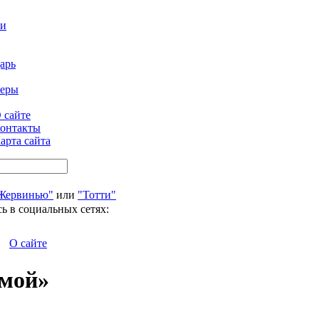
ти
арь
феры
 сайте
онтакты
арта сайта
Жервинью"
или
"Тотти"
ь в социальных сетях:
О сайте
омой»