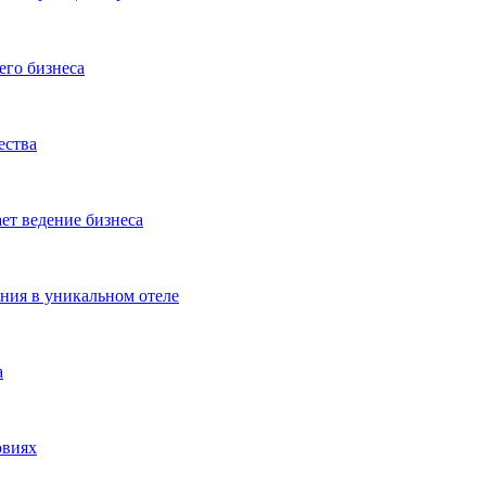
его бизнеса
ества
ет ведение бизнеса
ения в уникальном отеле
а
овиях