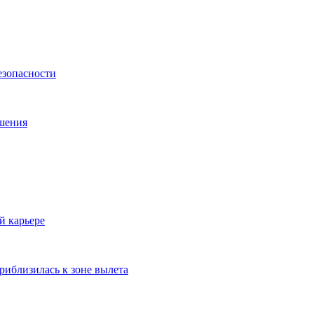
езопасности
ешения
й карьере
риблизилась к зоне вылета