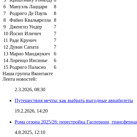
6
Мануэль Лаццари
8
7
Родриго Де Пауль
8
8
Фабио Квальярелла
8
9
Дженгиз Ундер
7
10
Йосип Иличич
7
11
Раде Крунич
7
12
Дуван Сапата
7
13
Марио Манджукич
6
14
Лоренцо Инсинье
6
15
Родриго Паласио
6
Наша группа Вконтакте
Лента новостей:
2.3.2026, 08:30
Путешествия мечты: как выбрать выгодные авиабилеты
19.2.2026, 14:20
Рома сезона 2025/26: перестройка Гасперини, трансферна
4.8.2025, 12:10