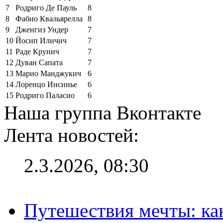
7
Родриго Де Пауль
8
8
Фабио Квальярелла
8
9
Дженгиз Ундер
7
10
Йосип Иличич
7
11
Раде Крунич
7
12
Дуван Сапата
7
13
Марио Манджукич
6
14
Лоренцо Инсинье
6
15
Родриго Паласио
6
Наша группа Вконтакте
Лента новостей:
2.3.2026, 08:30
Путешествия мечты: ка