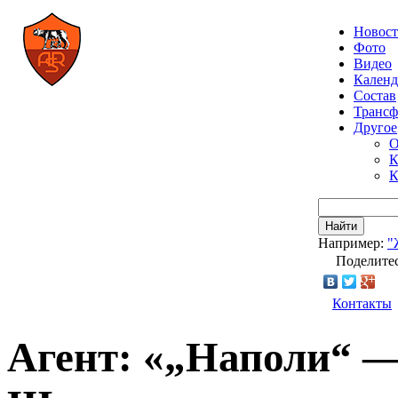
Новос
Фото
Видео
Календ
Состав
Транс
Другое
О
К
К
Найти
Например:
"
Поделитес
Контакты
Агент: «„Наполи“ —