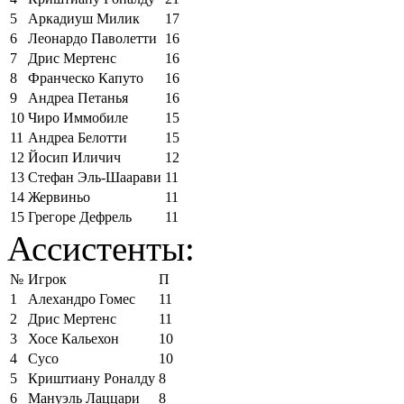
5
Аркадиуш Милик
17
6
Леонардо Паволетти
16
7
Дрис Мертенс
16
8
Франческо Капуто
16
9
Андреа Петанья
16
10
Чиро Иммобиле
15
11
Андреа Белотти
15
12
Йосип Иличич
12
13
Стефан Эль-Шаарави
11
14
Жервиньо
11
15
Грегоре Дефрель
11
Ассистенты:
№
Игрок
П
1
Алехандро Гомес
11
2
Дрис Мертенс
11
3
Хосе Кальехон
10
4
Сусо
10
5
Криштиану Роналду
8
6
Мануэль Лаццари
8