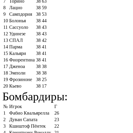
7
Торино
38
63
8
Лацио
38
59
9
Сампдория
38
53
10
Болонья
38
44
11
Сассуоло
38
43
12
Удинезе
38
43
13
СПАЛ
38
42
14
Парма
38
41
15
Кальяри
38
41
16
Фиорентина
38
41
17
Дженоа
38
38
18
Эмполи
38
38
19
Фрозиноне
38
25
20
Кьево
38
17
Бомбардиры:
№
Игрок
Г
1
Фабио Квальярелла
26
2
Дуван Сапата
23
3
Кшиштоф Пёнтек
22
4
Криштиану Роналду
21